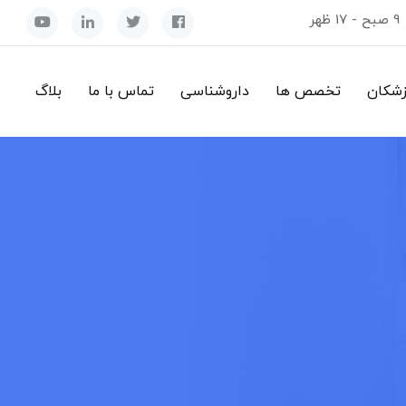
9 صبح - 17 ظهر
زشکان
تخصص ها
داروشناسی
تماس با ما
بلاگ