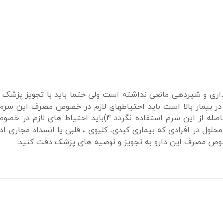
اری و شیردهی مانعی نداشته است ولی حتما باید با تجویز پزشک د
طح گلوکز خون در بیمار بالا است باید احتیاطهای لازم در خصوص مصرف این س
3)توصیه می شود در صدمه های مغزی پس از عمل جراحی بلافاصله از این سرم استفاده نگردد 4)ب
وزادان مادران مبتلا به دیابت در نظر گرفته شود 5)این محلول در افرادی که بیماری کبدی، کلیوی ، قلبی یا انسداد م