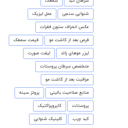
سرطان کبد
سمعک
شنوایی سنجی
عمل لیزیک
عکس انحراف ستون فقرات
قرص بعد از کاشت مو
قیمت سمعک
لیزر موهای زائد
لیفت صورت
متخصص سرطان پروستات
مراقبت بعد از کاشت مو
منابع صلاحیت بالینی
پروتز سینه
پروستات
کایروپراکتیک
کبد چرب
کلینیک شنوایی