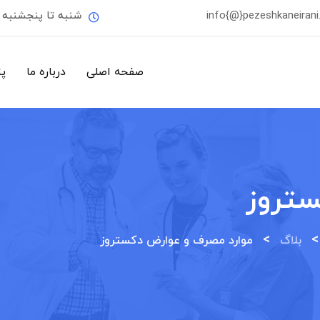
info{@}pezeshkaneiran
شنبه تا پنجشنبه
صفحه اصلی
درباره ما
پ
ستروز
>
بلاگ
موارد مصرف و عوارض دکستروز