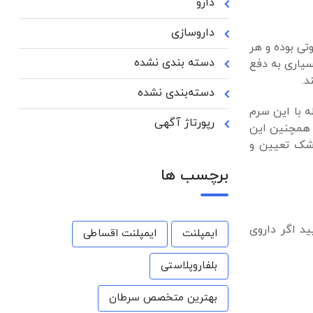
دارو
داروسازی
تی بوده و هر
دسته بندی نشده
 قند و ۹۵% آب خواهد بود و کمک بسیاری به دفع
دسته‌بندی نشده
ه با این سرم
رپورتاژ آگهی
. همچنین این
زشک تعیین و
برچسب ها
د اگر داروی
ایمپلنت
ایمپلنت اقساطی
بلفاروپلاستی
بهترین متخصص سرطان