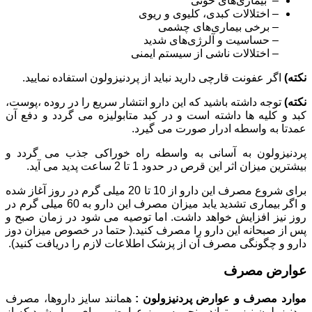
– بیماری‌های خونی
– اختلالات کبدی، کلیوی و ریوی
– برخی بیماری‌های چشمی
– حساسیت و آلرژی‌های شدید
– اختلالات ناشی از سیستم ایمنی
نکته)
اگر عفونت قارچی دارید نباید از پردنیزولون استفاده نمایید.
نکته)
توجه داشته باشید که این دارو انتشار سریع را در روده ،پوست،
کبد و کلیه ها داشته است و در کبد متابولیزه می گردد و دفع آن
عمدتا به واسطه ادرار صورت می گیرد.
پردنیزولون به آسانی به واسطه راه خوراکی جذب می گردد و
بیشترین میزان اثر این قرص در حدود 1 تا 2 ساعت پدید می آید.
برای شروع مصرف این دارو از 10 تا 20 میلی گرم در روز آغاز شده
و اگر بیماری تشدید یابد میزان مصرف این دارو به 60 میلی گرم در
روز نیز افزایش خواهد داشت. اما توصیه می شود در زمان صبح و
پس از صبحانه این دارو را مصرف کنید.( حتما در خصوص میزان دوز
دارو و چگونگی مصرف آن از پزشک اطلاعات لازم را دریافت کنید).
عوارض مصرف
موارد مصرف و عوارض پردنیزولون :
همانند سایز داروها، مصرف
پردنیزولون نیز میتواند منجر به بروز عوارضی برای بیمار شود که از