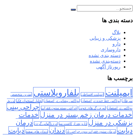
دسته بندی ها
بلاگ
پزشکی و زیبایی
دارو
داروسازی
دسته بندی نشده
دسته‌بندی نشده
رپورتاژ آگهی
برچسب ها
ایمپلنت
بلفاروپلاستی
ایمپلنت اقساطی
بهترین متخصص
سرطان
بوتاکس خط خنده در اصفهان
بوتاکس پیشانی در اصفهان
تحلیل استخوان فک
تزریق
جراحی بینی
بوتاکس در اصفهان
تورم رگ های خونی
جراحی بسته ستون فقرات
خدمات درمان زخم بستر در منزل
خدمات
پزشکی در منزل
درمان
دارو بعد از کاشت مو
درد ناگهانی گردن
دیابت
دندان
دیابت
درمان ستون فقرات بدون جراحی باز
دندان های نهفته