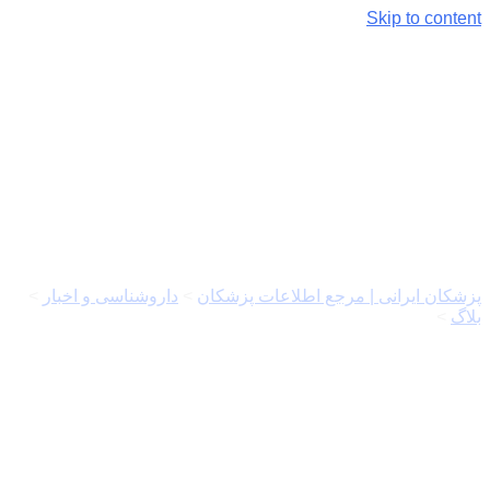
Skip to content
موارد مصرف و عوارض
پردنیزولون
پزشکان ایرانی | مرجع اطلاعات پزشکان
>
داروشناسی و اخبار
>
بلاگ
>
موارد مصرف و عوارض پردنیزولون