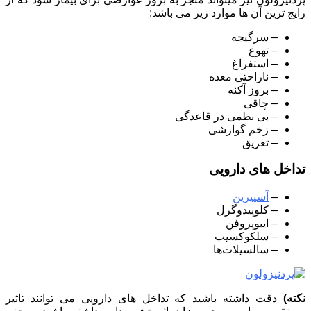
رایج ترین آن ها موارد زیر می باشد:
– سرگیجه
– تهوع
– استفراغ
– ناراحتی معده
– بروز آکنه
– چاقی
– بی نظمی در قاعدگی
– زخم گوارشی
– تعریق
تداخل های دارویی
–
آسپیرین
– کلوپیدوگرل
– ایبوپروفن
– سلکوکسیب
– سالسیلات‌ها
نکته)
دقت داشته باشید که تداخل های دارویی می توانند تاثیر