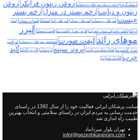
روغن زیتون فرابکر
روغن
دیسک گردن
روش درمان سرطان پروستات
زیتون و دیابت
زخم بستر در منزل
زخم بستر
چیست
سرطان پروستات
سرطان پستان
سرطان کبد
سمعک
شنوایی سنجی
عمل
لیزر
لیزیک
عکس انحراف ستون فقرات
قرص بعد از کاشت مو
قیمت سمعک
موهای زائد
لیفت صورت
متخصص سرطان پروستات
مراقبت
پروتز سینه
کبد
بعد از کاشت مو
منابع صلاحیت بالینی
پروستات
کایروپراکتیک
چرب
کلینیک شنوایی
سایت پزشکان ایرانی فعالیت خود را از سال 1392 در راسنای
خدمت رسانی به مردم ایران در راستای سلامتی و انتخاب بهترین
طبیب راه اندازی شد
تهران بلوار میرداماد
info{@pezeshkaneirani.com