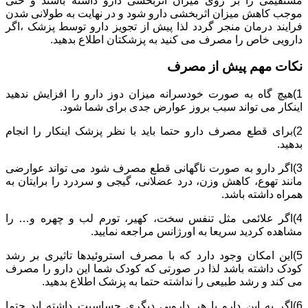
مستقیمی را بر روی میزان اثربخشی دارو داشته باشند و حتی
موجب کاهش میزان اثربخشی دارو شود و در نهایت به طولانی شدن
فرایند درمان منجر گردد لذا پیش از تجویز دارو توسط پزشک ،اگر
دارویی خاص را مصرف می کنید به پزشکتان اطلاع بدهید.
نکات مهم پیش از مصرف
1)هیچ گاه به صورت خودسرانه میزان دوز دارو را افزایش ندهید
اینکار می تواند سبب بروز عوارض جدی برای شما شود.
2)برای قطع مصرف دارو حتما باید با نظر پزشک اینکار را انجام
بدهید.
3)اگر دارو به صورت ناگهانی قطع مصرف شود می تواند عوارضی
مانند تهوع، کاهش وزن، درد عضلانی، گیجی و سردرد را برایتان به
همراه داشته باشد.
4)اگر علائمی مثل تنفس سخت، کهیر، تورم لب و چهره و… را
مشاهده کردید سریعا به اورژانس مراجعه نمایید.
5)این امکان وجود دارد که با مصرف استروئیدها تاثیری بر رشد
کودک داشته باشد لذا در صورتی که کودک شما این دارو را مصرف
می کند و رشد طبیعی را نداشته حتما به پزشک اطلاع بدهید.
6)اگر به این دارو یا هر دارویی دیگری حساسیت داشته اید حتما