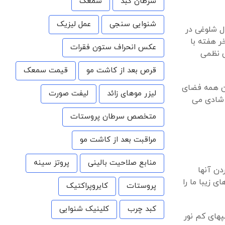
سرطان کبد
سمعک
شنوایی سنجی
عمل لیزیک
ل شلوغی در
ر هفته با
عکس انحراف ستون فقرات
ی نظمی
قرص بعد از کاشت مو
قیمت سمعک
ین همه فضای
لیزر موهای زائد
لیفت صورت
 شادی می
متخصص سرطان پروستات
مراقبت بعد از کاشت مو
منابع صلاحیت بالینی
پروتز سینه
دن آنها
 زیبا ما را
پروستات
کایروپراکتیک
کبد چرب
کلینیک شنوایی
پهای کم نور