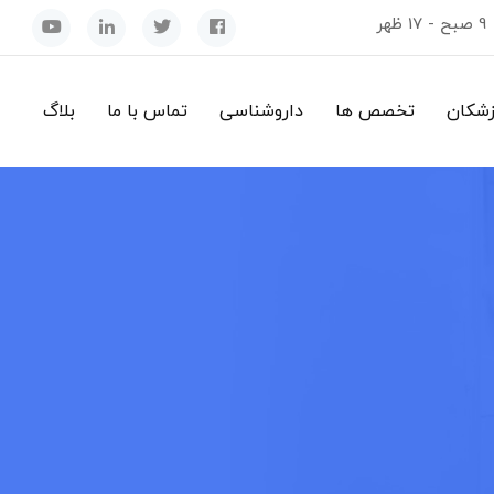
9 صبح - 17 ظهر
زشکان
تخصص ها
داروشناسی
تماس با ما
بلاگ