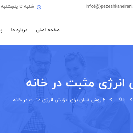
info{@}pezeshkaneiran
شنبه تا پنجشنبه
صفحه اصلی
درباره ما
پ
>
بلاگ
6 روش آسان برای افزایش انرژی مثبت در خانه