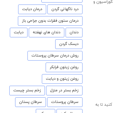
دکوراسیون و
درد ناگهانی گردن
درمان دیابت
درمان ستون فقرات بدون جراحی باز
دندان
دندان های نهفته
دیابت
دیسک گردن
روش درمان سرطان پروستات
روغن زیتون فرابکر
روغن زیتون و دیابت
زخم بستر در منزل
زخم بستر چیست
سرطان پروستات
سرطان پستان
نید تا به