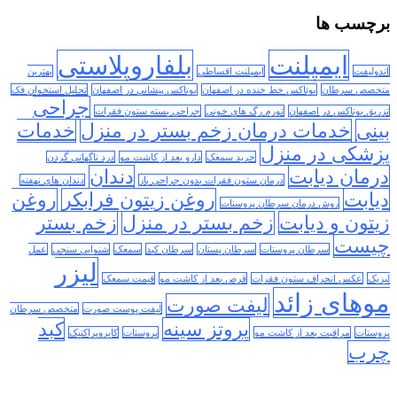
برچسب ها
ایمپلنت
بلفاروپلاستی
اندولیفت
ایمپلنت اقساطی
بهترین
متخصص سرطان
بوتاکس خط خنده در اصفهان
بوتاکس پیشانی در اصفهان
تحلیل استخوان فک
جراحی
تزریق بوتاکس در اصفهان
تورم رگ های خونی
جراحی بسته ستون فقرات
بینی
خدمات درمان زخم بستر در منزل
خدمات
پزشکی در منزل
خرید سمعک
دارو بعد از کاشت مو
درد ناگهانی گردن
درمان دیابت
دندان
درمان ستون فقرات بدون جراحی باز
دندان های نهفته
دیابت
روغن زیتون فرابکر
روغن
روش درمان سرطان پروستات
زیتون و دیابت
زخم بستر در منزل
زخم بستر
چیست
سرطان پروستات
سرطان پستان
سرطان کبد
سمعک
شنوایی سنجی
عمل
لیزر
لیزیک
عکس انحراف ستون فقرات
قرص بعد از کاشت مو
قیمت سمعک
موهای زائد
لیفت صورت
لیفت پوست صورت
متخصص سرطان
پروتز سینه
کبد
پروستات
مراقبت بعد از کاشت مو
پروستات
کایروپراکتیک
چرب