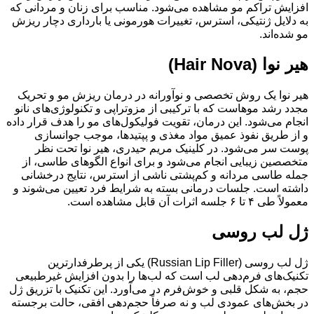
افزایش تراکم مو مشاهده می‌شود. مناسب برای زنان و مردانی که
به دلایل ژنتیکی، استرس، تغییرات هورمونی یا بارداری دچار ریزش
مو شده‌اند.
هیر نوا (Hair Nova)
هیر نوا یک روش تخصصی و نوآورانه در درمان ریزش مو و تحریک
مجدد رشد موهاست که با ترکیبی از مزوتراپی و تکنولوژی‌های نانو
انجام می‌شود. این درمان، تقویت فولیکول‌های مو را هدف قرار داده
و از طریق نفوذ عمیق مواد مغذی و پپتیدها، موجب جوانسازی
پوست سر می‌شود. در کلینیک مریم حیدری، هیر نوا تحت نظر
متخصصین زیبایی انجام می‌شود و برای انواع الگوهای طاسی، از
جمله طاسی مردانه و کم‌پشتی ناشی از استرس، نتایج درخشانی
داشته است. جلسات درمانی بسته به شرایط فرد تعیین می‌شوند و
معمولاً طی ۴ تا ۶ جلسه اثرات آن قابل مشاهده است.
ژل لب روسی
ژل لب روسی (Russian Lip Filler) یکی از پرطرفدارترین
تکنیک‌های فرم‌دهی لب است که لب‌ها را بدون افزایش غیرطبیعی
حجم، به شکل قلبی و خوش‌فرم در می‌آورد. این تکنیک با تزریق ژل
در بخش‌های عمودی لب و نه صرفاً حجم‌دهی افقی، حالت برجسته