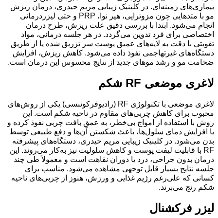
بیماری‌های زمینه‌ای. در کلینیک زیبایی مریم حیدری، درمان ریزش
مو با متدهایی چون مزوتراپی، هیر نوا، PRP و حتی لیزردرمانی
انجام می‌شود. ابتدا با بررسی دقیق علت ریزش، طرح درمان
اختصاصی برای فرد تدوین می‌گردد. در هر جلسه درمانی، مواد
تقویتی با دقت به لایه‌های عمیق پوست سر تزریق شده یا از طریق
دستگاه‌های غیرتهاجمی نفوذ داده می‌شود. کاهش ریزش، افزایش
ضخامت مو و رشد موهای جدید از نتایج محسوس این درمان است.
لاغری موضعی RF شکم
لاغری موضعی با تکنولوژی RF (رادیوفرکوئنسی) یکی از روش‌های
محبوب برای کاهش چربی‌های مقاوم در ناحیه شکم است. این
روش با استفاده از امواج بی‌خطر، به عمق بافت چربی نفوذ کرده و
با افزایش دمای سلول‌ها، باعث شکستن آن‌ها و دفع طبیعی توسط
بدن می‌شود. در کلینیک زیبایی مریم حیدری، دستگاه‌های پیشرفته
RF با قابلیت لیفت پوست و کاهش سلولیت نیز به‌کار می‌روند. این
درمان بدون جراحی، درد یا دوران نقاهت است و معمولاً طی چند
جلسه نتایج بسیار قابل توجهی مشاهده می‌شود. مناسب برای
کسانی که علی‌رغم رژیم غذایی و ورزش، هنوز از چربی‌های ناحیه
شکم رنج می‌برند.
لیزر فرکشنال