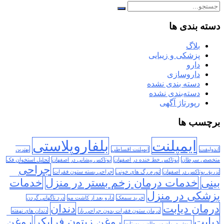
دسته بندی ها
بلاگ
پزشکی و زیبایی
دارو
داروسازی
دسته بندی نشده
دسته‌بندی نشده
رپورتاژ آگهی
برچسب ها
ایمپلنت
بلفاروپلاستی
اندولیفت
ایمپلنت اقساطی
بهترین
متخصص سرطان
بوتاکس خط خنده در اصفهان
بوتاکس پیشانی در اصفهان
تحلیل استخوان فک
جراحی
تزریق بوتاکس در اصفهان
تورم رگ های خونی
جراحی بسته ستون فقرات
بینی
خدمات درمان زخم بستر در منزل
خدمات
پزشکی در منزل
خرید سمعک
دارو بعد از کاشت مو
درد ناگهانی گردن
درمان دیابت
دندان
درمان ستون فقرات بدون جراحی باز
دندان های نهفته
دیابت
روغن زیتون فرابکر
روغن
روش درمان سرطان پروستات