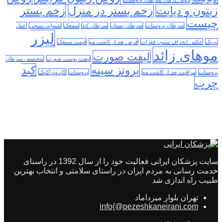
زیتون و دیابت
زخم بستر در منزل
زخم بستر
چیست
سرطان پروستات
سرطان پستان
سرطان کبد
سمعک
شنوایی سنجی
عمل
لیزر
لیزیک
عکس انحراف ستون فقرات
قرص بعد از کاشت مو
قیمت سمعک
موهای زائد
لیفت صورت
لیفت پوست صورت
متخصص سرطان
پروتز سینه
کبد
پروستات
مراقبت بعد از کاشت مو
پروستات
کایروپراکتیک
چرب
سایت پزشکان ایرانی فعالیت خود را از سال 1392 در راسنای
خدمت رسانی به مردم ایران در راستای سلامتی و انتخاب بهترین
طبیب راه اندازی شد
تهران بلوار میرداماد
info{@pezeshkaneirani.com