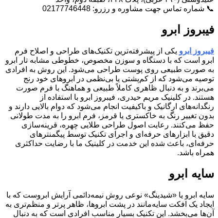
📞 شماره تماس جهت مشاوره و رزرو: 02177746448
فیبروز ابرو
فیبروز ابرو
یکی از پیشرفته‌ترین تکنیک‌های طراحی و اصلاح فرم
ابرو است که با دستگاه و سوزن مخصوص، خطوطی مشابه تار ابرو
به صورت طبیعی روی پوست طراحی می‌شود. این روش به افرادی
توصیه می‌شود که از کم‌پشتی یا بی‌نظمی در ابروهای خود رنج
می‌برند و به دنبال ظاهری کاملاً طبیعی و هماهنگ با فرم صورت
هستند. در کلینیک مریم حیدری، فیبروز ابرو با استفاده از
رنگدانه‌های ارگانیک و باکیفیت انجام می‌شود که دوام بالایی دارند و
بدون تغییر رنگ به خاکستری یا قرمز، فرم ابرو را به مدت طولانی
حفظ می‌کنند. رعایت اصول طراحی طلایی چهره، قرینه‌سازی
دقیق با ابزارهای حرفه‌ای و اجرای تکنیک توسط پیگمنترهای
حرفه‌ای، باعث شده این خدمت در کلینیک ما با رضایت حداکثری
همراه باشد.
سایه ابرو
سایه ابرو یا «شیدینگ» نوعی روش نیمه‌دائمی آرایش ابروست که با
ایجاد یک افکت سایه‌مانند در پشت ابروها، ظاهر پرتر و منظم‌تری به
آن‌ها می‌بخشد. این تکنیک بسیار مناسب افرادی است که به دنبال