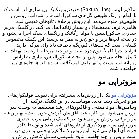
ساکورالیپس (Sakura Lips) جدیدترین تکنیک زیباسازی لب است که
با الهام از رنگ طبیعی گل‌های ساکورا، لب‌ها را شاداب، روشن و
طبیعی‌تر جلوه می‌دهد. این روش برخلاف تاتوهای قدیمی لب،
ظاهری نرم، نیمه‌شفاف و بسیار زنانه ایجاد می‌کند. در کلینیک مریم
حیدری، ساکورالیپس با مواد ارگانیک و رنگ‌های سبک اجرا می‌شود و
در نتیجه لب‌ها پرتر و جوان‌تر به نظر می‌رسند. این تکنیک مخصوص
کسانی است که لب‌های کم‌رنگ، ناصاف یا دارای تیرگی دارند.
فرایند اجرا کاملاً بدون درد است و در چند مرحله با رعایت بهداشت
کامل انجام می‌شود. پس از انجام ساکورالیپس، نیازی به آرایش
روزانه لب نیست و تنها با یک لیپ‌گلاس ساده، لب‌ها جلوه‌ای زیبا
خواهند داشت.
مزوتراپی مو
مزوتراپی مو
یکی از روش‌های پیشرفته برای تقویت فولیکول‌های
مو و تحریک رشد مجدد موهاست. در این تکنیک، ترکیبی از
ویتامین‌ها، مواد معدنی و فاکتورهای رشد مستقیماً به پوست سر
تزریق می‌شود. این کار باعث افزایش گردش خون، تغذیه بهتر ریشه
مو و توقف ریزش مو می‌شود. در کلینیک زیبایی مریم حیدری،
مزوتراپی مو با بهره‌گیری از داروهای تایید شده و توسط کادر
حرفه‌ای انجام می‌شود. این روش کاملاً غیرتهاجمی و بدون درد
است و پس از چند جلسه، نتایج ملموسی شامل کاهش ریزش و