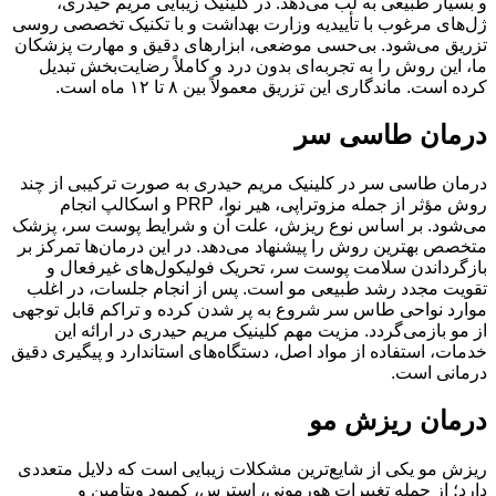
و بسیار طبیعی به لب می‌دهد. در کلینیک زیبایی مریم حیدری،
ژل‌های مرغوب با تأییدیه وزارت بهداشت و با تکنیک تخصصی روسی
تزریق می‌شود. بی‌حسی موضعی، ابزارهای دقیق و مهارت پزشکان
ما، این روش را به تجربه‌ای بدون درد و کاملاً رضایت‌بخش تبدیل
کرده است. ماندگاری این تزریق معمولاً بین ۸ تا ۱۲ ماه است.
درمان طاسی سر
درمان طاسی سر در کلینیک مریم حیدری به صورت ترکیبی از چند
روش مؤثر از جمله مزوتراپی، هیر نوا، PRP و اسکالپ انجام
می‌شود. بر اساس نوع ریزش، علت آن و شرایط پوست سر، پزشک
متخصص بهترین روش را پیشنهاد می‌دهد. در این درمان‌ها تمرکز بر
بازگرداندن سلامت پوست سر، تحریک فولیکول‌های غیرفعال و
تقویت مجدد رشد طبیعی مو است. پس از انجام جلسات، در اغلب
موارد نواحی طاس سر شروع به پر شدن کرده و تراکم قابل توجهی
از مو بازمی‌گردد. مزیت مهم کلینیک مریم حیدری در ارائه این
خدمات، استفاده از مواد اصل، دستگاه‌های استاندارد و پیگیری دقیق
درمانی است.
درمان ریزش مو
ریزش مو یکی از شایع‌ترین مشکلات زیبایی است که دلایل متعددی
دارد؛ از جمله تغییرات هورمونی، استرس، کمبود ویتامین و