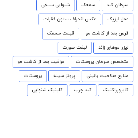
سرطان کبد
سمعک
شنوایی سنجی
عمل لیزیک
عکس انحراف ستون فقرات
قرص بعد از کاشت مو
قیمت سمعک
لیزر موهای زائد
لیفت صورت
متخصص سرطان پروستات
مراقبت بعد از کاشت مو
منابع صلاحیت بالینی
پروتز سینه
پروستات
کایروپراکتیک
کبد چرب
کلینیک شنوایی