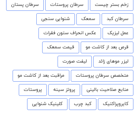
زخم بستر چیست
سرطان پروستات
سرطان پستان
سرطان کبد
سمعک
شنوایی سنجی
عمل لیزیک
عکس انحراف ستون فقرات
قرص بعد از کاشت مو
قیمت سمعک
لیزر موهای زائد
لیفت صورت
متخصص سرطان پروستات
مراقبت بعد از کاشت مو
منابع صلاحیت بالینی
پروتز سینه
پروستات
کایروپراکتیک
کبد چرب
کلینیک شنوایی