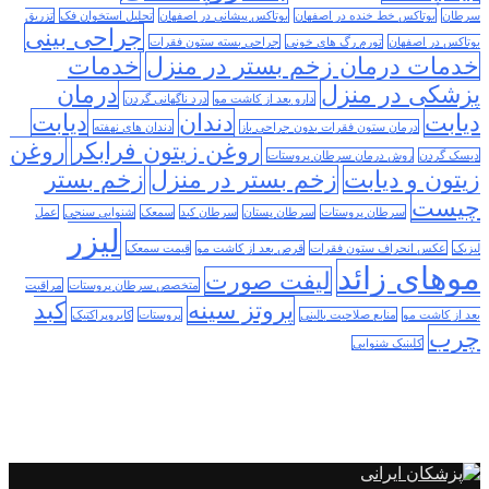
سرطان
بوتاکس خط خنده در اصفهان
بوتاکس پیشانی در اصفهان
تحلیل استخوان فک
تزریق
جراحی بینی
بوتاکس در اصفهان
تورم رگ های خونی
جراحی بسته ستون فقرات
خدمات درمان زخم بستر در منزل
خدمات
پزشکی در منزل
درمان
دارو بعد از کاشت مو
درد ناگهانی گردن
دیابت
دندان
دیابت
درمان ستون فقرات بدون جراحی باز
دندان های نهفته
روغن زیتون فرابکر
روغن
دیسک گردن
روش درمان سرطان پروستات
زیتون و دیابت
زخم بستر در منزل
زخم بستر
چیست
سرطان پروستات
سرطان پستان
سرطان کبد
سمعک
شنوایی سنجی
عمل
لیزر
لیزیک
عکس انحراف ستون فقرات
قرص بعد از کاشت مو
قیمت سمعک
موهای زائد
لیفت صورت
متخصص سرطان پروستات
مراقبت
پروتز سینه
کبد
بعد از کاشت مو
منابع صلاحیت بالینی
پروستات
کایروپراکتیک
چرب
کلینیک شنوایی