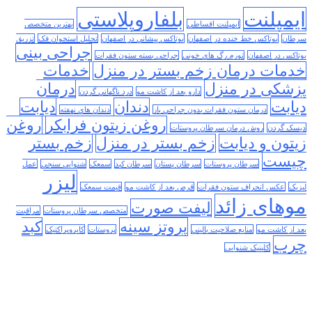
ایمپلنت
بلفاروپلاستی
ایمپلنت اقساطی
بهترین متخصص
سرطان
بوتاکس خط خنده در اصفهان
بوتاکس پیشانی در اصفهان
تحلیل استخوان فک
تزریق
جراحی بینی
بوتاکس در اصفهان
تورم رگ های خونی
جراحی بسته ستون فقرات
خدمات درمان زخم بستر در منزل
خدمات
پزشکی در منزل
درمان
دارو بعد از کاشت مو
درد ناگهانی گردن
دیابت
دندان
دیابت
درمان ستون فقرات بدون جراحی باز
دندان های نهفته
روغن زیتون فرابکر
روغن
دیسک گردن
روش درمان سرطان پروستات
زیتون و دیابت
زخم بستر در منزل
زخم بستر
چیست
سرطان پروستات
سرطان پستان
سرطان کبد
سمعک
شنوایی سنجی
عمل
لیزر
لیزیک
عکس انحراف ستون فقرات
قرص بعد از کاشت مو
قیمت سمعک
موهای زائد
لیفت صورت
متخصص سرطان پروستات
مراقبت
پروتز سینه
کبد
بعد از کاشت مو
منابع صلاحیت بالینی
پروستات
کایروپراکتیک
چرب
کلینیک شنوایی