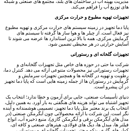
مدیریت بهینه آب در ساختمان‌ های بلند، مجتمع‌ های صنعتی و شبکه‌
های توزیع آب را فراهم می‌کند.
تجهیزات تهویه مطبوع و حرارت مرکزی
پایا دما تجهیز در زمینه سیستم‌ های حرارت مرکزی و تهویه مطبوع
نیز فعال است. از چیلر ها و هوا ساز ها گرفته تا سیستم ‌های
گرمایش مرکزی، همه با بالا ترین استاندارد ها عرضه می ‌شوند تا
آسایش حرارتی در هر محیطی تضمین شود.
تجهیزات گلخانه‌ ای و رستورانی
شرکت ما حتی در حوزه ‌های خاص مثل تجهیزات گلخانه‌ای و
تجهیزات رستورانی نیز محصولات متنوعی ارائه می ‌دهد. کنترل دما،
رطوبت و تهویه در گلخانه ‌ها و همچنین تجهیزات سرمایش و
گرمایش در رستوران ‌ها از جمله زمینه‌ هایی است که پایا دما تجهیز
در آن پیشرو است.
دنیای تأسیسات صنعتی، جایی برای آزمون‌ و خطا ندارد؛ انتخاب یک
تجهیز اشتباه می ‌تواند هزینه‌ های هنگفتی به بار آورد. به همین دلیل،
انتخاب یک برند معتبر مثل پایا دما تجهیز، تصمیمی هوشمندانه و آینده‌
نگر است. این شرکت با ارائه محصولاتی چون آبگرمکن صنعتی (در
مدل ‌های آبگرمکن برقی و آبگرمکن گازی)، منبع ذخیره آب، انواع
فیلتر ها، مبدل‌ ها، دیگ ‌های فولادی، هیترهای صنعتی و کافه ‌ای،
کولر های گازی، پنکه و حتی تجهیزات گلخانه ‌ای و رستورانی،