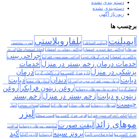
دسته بندی نشده
دسته‌بندی نشده
رپورتاژ آگهی
برچسب ها
ایمپلنت
بلفاروپلاستی
ایمپلنت اقساطی
بهترین متخصص
سرطان
بوتاکس خط خنده در اصفهان
بوتاکس پیشانی در اصفهان
تحلیل استخوان فک
تزریق
جراحی بینی
بوتاکس در اصفهان
تورم رگ های خونی
جراحی بسته ستون فقرات
خدمات درمان زخم بستر در منزل
خدمات
پزشکی در منزل
درمان
دارو بعد از کاشت مو
درد ناگهانی گردن
دیابت
دندان
دیابت
درمان ستون فقرات بدون جراحی باز
دندان های نهفته
روغن زیتون فرابکر
روغن
دیسک گردن
روش درمان سرطان پروستات
زیتون و دیابت
زخم بستر در منزل
زخم بستر
چیست
سرطان پروستات
سرطان پستان
سرطان کبد
سمعک
شنوایی سنجی
عمل
لیزر
لیزیک
عکس انحراف ستون فقرات
قرص بعد از کاشت مو
قیمت سمعک
موهای زائد
لیفت صورت
متخصص سرطان پروستات
مراقبت
پروتز سینه
کبد
بعد از کاشت مو
منابع صلاحیت بالینی
پروستات
کایروپراکتیک