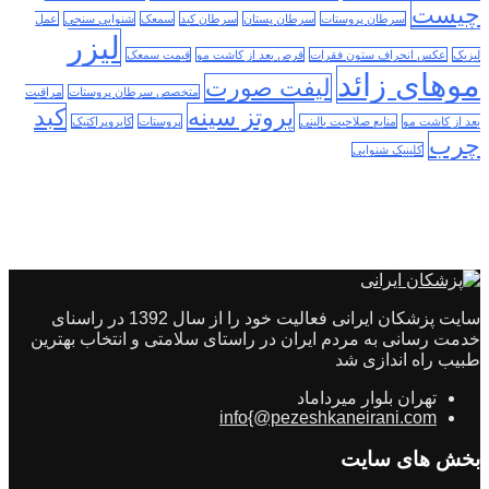
چیست
سرطان پروستات
سرطان پستان
سرطان کبد
سمعک
شنوایی سنجی
عمل
لیزر
لیزیک
عکس انحراف ستون فقرات
قرص بعد از کاشت مو
قیمت سمعک
موهای زائد
لیفت صورت
متخصص سرطان پروستات
مراقبت
پروتز سینه
کبد
بعد از کاشت مو
منابع صلاحیت بالینی
پروستات
کایروپراکتیک
چرب
کلینیک شنوایی
سایت پزشکان ایرانی فعالیت خود را از سال 1392 در راسنای
خدمت رسانی به مردم ایران در راستای سلامتی و انتخاب بهترین
طبیب راه اندازی شد
تهران بلوار میرداماد
info{@pezeshkaneirani.com
بخش های سایت