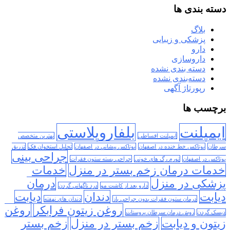
دسته بندی ها
بلاگ
پزشکی و زیبایی
دارو
داروسازی
دسته بندی نشده
دسته‌بندی نشده
رپورتاژ آگهی
برچسب ها
ایمپلنت
بلفاروپلاستی
ایمپلنت اقساطی
بهترین متخصص
سرطان
بوتاکس خط خنده در اصفهان
بوتاکس پیشانی در اصفهان
تحلیل استخوان فک
تزریق
جراحی بینی
بوتاکس در اصفهان
تورم رگ های خونی
جراحی بسته ستون فقرات
خدمات درمان زخم بستر در منزل
خدمات
پزشکی در منزل
درمان
دارو بعد از کاشت مو
درد ناگهانی گردن
دیابت
دندان
دیابت
درمان ستون فقرات بدون جراحی باز
دندان های نهفته
روغن زیتون فرابکر
روغن
دیسک گردن
روش درمان سرطان پروستات
زیتون و دیابت
زخم بستر در منزل
زخم بستر