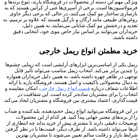
ویژگی مهم این دسته از محصولات در فروشگاه پارند، تنوع برندها و
فرمولاسیون‌ها است. برخی از اسپری‌ها غنی از کراتین هستند که به
بازسازی ساختار مو کمک می‌کنند، در حالی که برخی دیگر حاوی
روغن‌های طبیعی مانند آرگان و نارگیل هستند که علاوه بر ترمیم، به
تغذیه و درخشش مو کمک شایانی می‌نمایند. به همین دلیل،
خریداران می‌توانند بر اساس نیاز خاص موی خود، انتخابی دقیق
داشته باشند.
خرید مطمئن انواع ریمل خارجی
ریمل یکی از اساسی‌ترین ابزارهای آرایشی است که زیبایی چشم‌ها
را چندین برابر می‌کند. انتخاب ریمل مناسب می‌تواند تأثیر قابل
توجهی در ظاهر چهره داشته باشد، به همین دلیل خریداران همواره
به دنبال محصولاتی باکیفیت و اصل هستند. فروشگاه پارند با ارائه
اطلاعات شفاف درباره
قیمت انواع ریمل خارجی
، امکان مقایسه و
انتخاب را برای مشتریان ساده‌تر کرده است. این شفافیت در
قیمت‌گذاری، اعتماد بیشتری بین فروشگاه و مشتریان ایجاد می‌کند.
در این فروشگاه می‌توانید انواع ریمل حجم‌دهنده، بلندکننده و ضدآب
را از برندهای معتبر جهانی پیدا کنید. هر کدام از این محصولات
توضیحات دقیقی دارند تا مشتری پیش از خرید بداند چه انتظاری از
آن‌ها می‌تواند داشته باشد. از طرف دیگر، قیمت‌ها با در نظر گرفتن
شرایط بازار و رقابت سالم تعیین می‌شوند تا مشتریان بهترین