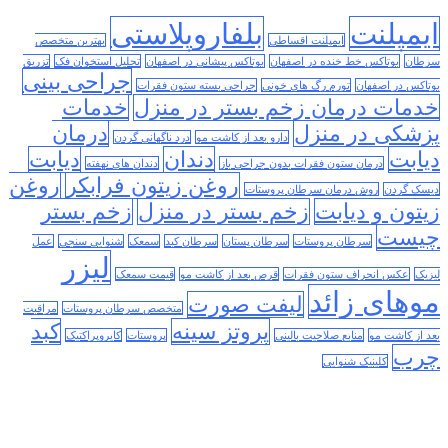
ایمپلنت
بلفاروپلاستی
ایمپلنت اقساطی
بهترین متخصص
سرطان
بوتاکس خط خنده در اصفهان
بوتاکس پیشانی در اصفهان
تحلیل استخوان فک
تزریق
جراحی بینی
بوتاکس در اصفهان
تورم رگ های خونی
جراحی بسته ستون فقرات
خدمات درمان زخم بستر در منزل
خدمات
پزشکی در منزل
درمان
دارو بعد از کاشت مو
درد ناگهانی گردن
دیابت
دندان
دیابت
درمان ستون فقرات بدون جراحی باز
دندان های نهفته
روغن زیتون فرابکر
روغن
دیسک گردن
روش درمان سرطان پروستات
زیتون و دیابت
زخم بستر در منزل
زخم بستر
چیست
سرطان پروستات
سرطان پستان
سرطان کبد
سمعک
شنوایی سنجی
عمل
لیزر
لیزیک
عکس انحراف ستون فقرات
قرص بعد از کاشت مو
قیمت سمعک
موهای زائد
لیفت صورت
متخصص سرطان پروستات
مراقبت
پروتز سینه
کبد
بعد از کاشت مو
منابع صلاحیت بالینی
پروستات
کایروپراکتیک
چرب
کلینیک شنوایی