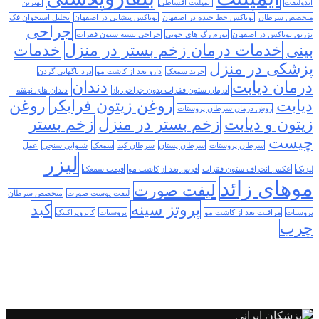
اندولیفت
ایمپلنت اقساطی
بهترین
متخصص سرطان
بوتاکس خط خنده در اصفهان
بوتاکس پیشانی در اصفهان
تحلیل استخوان فک
جراحی
تزریق بوتاکس در اصفهان
تورم رگ های خونی
جراحی بسته ستون فقرات
بینی
خدمات درمان زخم بستر در منزل
خدمات
پزشکی در منزل
خرید سمعک
دارو بعد از کاشت مو
درد ناگهانی گردن
درمان دیابت
دندان
درمان ستون فقرات بدون جراحی باز
دندان های نهفته
دیابت
روغن زیتون فرابکر
روغن
روش درمان سرطان پروستات
زیتون و دیابت
زخم بستر در منزل
زخم بستر
چیست
سرطان پروستات
سرطان پستان
سرطان کبد
سمعک
شنوایی سنجی
عمل
لیزر
لیزیک
عکس انحراف ستون فقرات
قرص بعد از کاشت مو
قیمت سمعک
موهای زائد
لیفت صورت
لیفت پوست صورت
متخصص سرطان
پروتز سینه
کبد
پروستات
مراقبت بعد از کاشت مو
پروستات
کایروپراکتیک
چرب