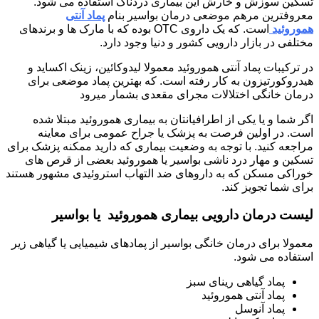
تسکین سوزش و خارش این بیماری دردناک استفاده می شود.
معروفترین مرهم موضعی درمان بواسیر بنام
پماد آنتی
هموروئید
است. که یک داروی OTC بوده که با مارک ها و برندهای
مختلفی در بازار دارویی کشور و دنیا وجود دارد.
در ترکیبات پماد آنتی هموروئید معمولا لیدوکائین، زینک اکساید و
هیدروکورتیزون به کار رفته است. که بهترین پماد موضعی برای
درمان خانگی اختلالات مجرای مقعدی بشمار میرود
اگر شما و یا یکی از اطرافیانتان به بیماری هموروئید مبتلا شده
است. در اولین فرصت به پزشک یا جراح عمومی برای معاینه
مراجعه کنید. با توجه به وضعیت بیماری که دارید ممکنه پزشک برای
تسکین و مهار درد ناشی بواسیر یا هموروئید بعضی از قرص های
خوراکی مسکن که به داروهای ضد التهاب استروئیدی مشهور هستند
برای شما تجویز کند.
لیست درمان دارویی بیماری هموروئید یا بواسیر
معمولا برای درمان خانگی بواسیر از پمادهای شیمیایی یا گیاهی زیر
استفاده می شود.
پماد گیاهی رینای سبز
پماد آنتی هموروئید
پماد آنوسل