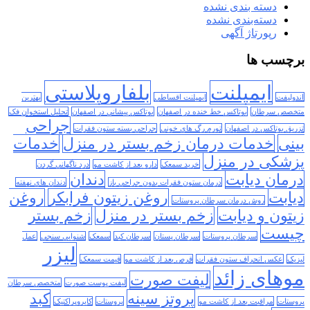
دسته بندی نشده
دسته‌بندی نشده
رپورتاژ آگهی
برچسب ها
ایمپلنت
بلفاروپلاستی
اندولیفت
ایمپلنت اقساطی
بهترین
متخصص سرطان
بوتاکس خط خنده در اصفهان
بوتاکس پیشانی در اصفهان
تحلیل استخوان فک
جراحی
تزریق بوتاکس در اصفهان
تورم رگ های خونی
جراحی بسته ستون فقرات
بینی
خدمات درمان زخم بستر در منزل
خدمات
پزشکی در منزل
خرید سمعک
دارو بعد از کاشت مو
درد ناگهانی گردن
درمان دیابت
دندان
درمان ستون فقرات بدون جراحی باز
دندان های نهفته
دیابت
روغن زیتون فرابکر
روغن
روش درمان سرطان پروستات
زیتون و دیابت
زخم بستر در منزل
زخم بستر
چیست
سرطان پروستات
سرطان پستان
سرطان کبد
سمعک
شنوایی سنجی
عمل
لیزر
لیزیک
عکس انحراف ستون فقرات
قرص بعد از کاشت مو
قیمت سمعک
موهای زائد
لیفت صورت
لیفت پوست صورت
متخصص سرطان
پروتز سینه
کبد
پروستات
مراقبت بعد از کاشت مو
پروستات
کایروپراکتیک