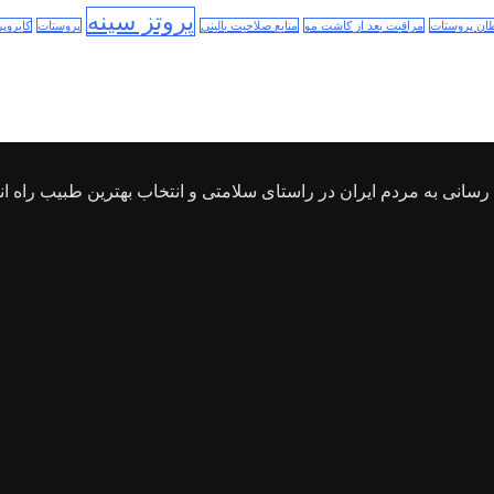
پروتز سینه
ن پروستات
مراقبت بعد از کاشت مو
منابع صلاحیت بالینی
پروستات
کایروپر