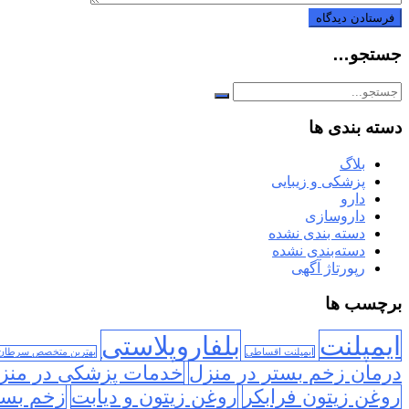
جستجو…
دسته بندی ها
بلاگ
پزشکی و زیبایی
دارو
داروسازی
دسته بندی نشده
دسته‌بندی نشده
رپورتاژ آگهی
برچسب ها
ایمپلنت
بلفاروپلاستی
ایمپلنت اقساطی
بهترین متخصص سرطان
درمان زخم بستر در منزل
خدمات پزشکی در منز
روغن زیتون فرابکر
روغن زیتون و دیابت
زخم بست