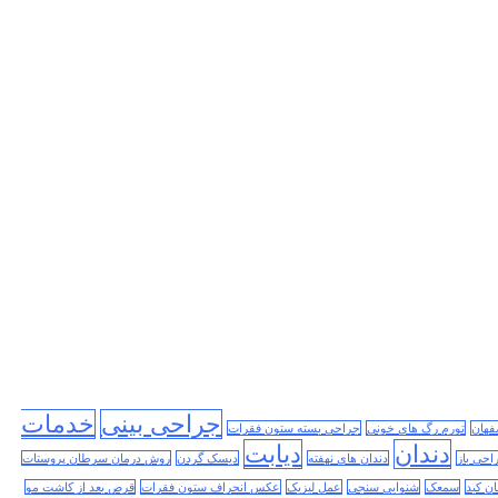
جراحی بینی
خدمات
فهان
تورم رگ های خونی
جراحی بسته ستون فقرات
دندان
دیابت
احی باز
دندان های نهفته
دیسک گردن
روش درمان سرطان پروستات
ن کبد
سمعک
شنوایی سنجی
عمل لیزیک
عکس انحراف ستون فقرات
قرص بعد از کاشت مو