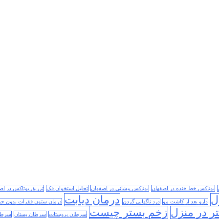
بوتاکس خط خنده در اصفهان
بوتاکس پیشانی در اصفهان
تحلیل استخوان فک
تزریق بوتاکس در اص
ل
درمان دیابت
دارو بعد از کاشت مو
درد ناگهانی گردن
درمان ستون فقرات بدون جر
ر در منزل
زخم بستر چیست
سرطان پروستات
سرطان پستان
سرطا