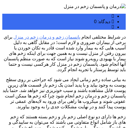
rogi
دیدگاه: 0
رپورتاژ آگهی
در شرایط مختلفی انجام
پانسمان زخم و درمان زخم در منزل
برای
برخی از بیماران ضروری و لازم است؛ در مقابل گاهی به دلیل
آسیب هایی که به بیمار وارد شده است قادر به تکان خوردن یا
بیرون رفتن از منزل نیست و به همین جهت برای اینکه زخم های
بیمار با بهبودی روبه‌رو شوند نیاز است که به صورت منظم پانسمان
آنها انجام شود. پانسمان زخم در منزل کار هرکسی نیست و حتما
باید توسط پرستار با تجربه انجام گردد.
به بیانی ساده زخم زمانی ایجاد می شود که جراحتی بر روی سطح
پوست به وجود بیاید و با پدید آمدن یک زخم باز قسمت های زیرین
پوست قابل مشاهده باشند و سبب خونریزی نیز خواهد شد. حتماً باید
پانسمان زخم و درمان زخم انجام شود چرا که زخم ها ممکن است
عفونی شوند و میکروب ها راهی برای ورود به لایه‌های عمقی تر
پوست پیدا کنند و در نهایت مشکلات جدی را به وجود بیاورند.
زخم ها دارای دو نوع اصلی زخم باز و زخم بسته هستند که زخم
های باز شامل انواع متفاوتی می باشند که می‌توان به ساییدگی و
خراشیدگی، بریدگی، پاره شدگی، کنده شدگی، سوراخ شدگی و