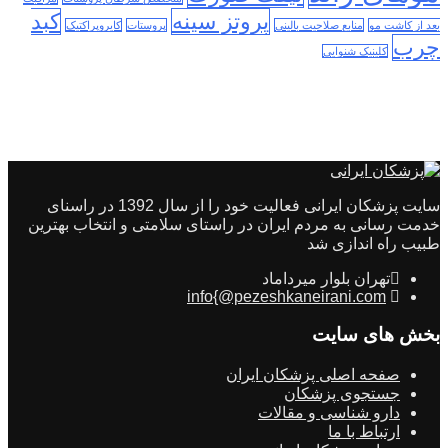
پروتز سینه
کبد
بعد از کاشت مو
منابع صلاحیت بالینی
پروستات
کایروپراکتیک
چرب
کلینیک شنوایی
سایت پزشکان ایرانی فعالیت خود را از سال 1392 در راسنای
خدمت رسانی به مردم ایران در راستای سلامتی و انتخاب بهترین
طبیب راه اندازی شد
تهران بلوار میرداماد
info{@pezeshkaneirani.com
بخش های سایت
صفحه اصلی پزشکان ایران
جستجوی پزشکان
دارو شناسی و مقالات
ارتباط با ما