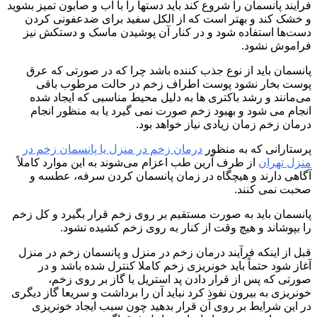
فرآیند پانسمان را شروع کند باید دستها را با آب و صابون تمیز بشوید
و خشک کند و بهتر است که از الکل سفید برای ضدعفونی کردن
دست‌ها استفاده شود و در کنار آن پوشیدن ماسک و دستکش نیز
فراموش نشود.
پانسمان باید از نوع جذب کننده باشد چرا که در صورتی که عرق
پوست بخار نشود پوست اطراف زخم در حالت مرطوب باقی
می‌مانند و رشد باکتری ها به دلیل محیط مناسبی که ایجاد شده
انجام می شود و بهبود زخم صورت نمی گیرد یا به منظور انجام
درمان زخم زمان زیادی نیاز خواهد بود.
پرستارانی که به منظور
درمان زخم در منزل یا پانسمان زخم در
منزل تهران
از طرف آرین طب اعزام می‌شوند به این موارد کاملاً
آگاهی دارند و هیچگاه در زمان پانسمان کردن سرفه، عطسه و
صحبت نمی کنند.
پانسمان باید به صورت مستقیم بر روی زخم قرار بگیرد و کل زخم
را بپوشاند و هیچ وقت از کنار به روی زخم کشیده نشود.
قبل از اینکه فرآیند درمان زخم در منزل و پانسمان زخم در منزل
آغاز شود حتماً باید خونریزی زخم کاملا کنترل شده باشد و در
صورتی که پس از قرار دادن پد استریل یا گاز بر روی زخم،
خونریزی به بیرون نفوذ کرد نباید آن را برداشت و سریعا گاز دیگری
در این شرایط بر روی آن قرار بدهید چون سبب ایجاد خونریزی