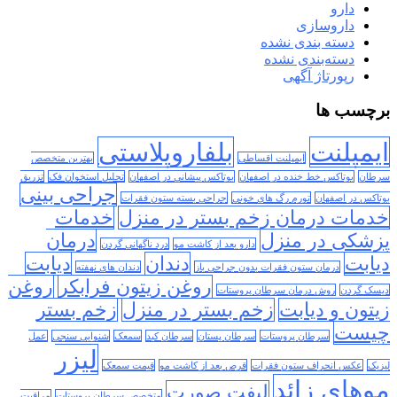
دارو
داروسازی
دسته بندی نشده
دسته‌بندی نشده
رپورتاژ آگهی
برچسب ها
ایمپلنت
بلفاروپلاستی
ایمپلنت اقساطی
بهترین متخصص
سرطان
بوتاکس خط خنده در اصفهان
بوتاکس پیشانی در اصفهان
تحلیل استخوان فک
تزریق
جراحی بینی
بوتاکس در اصفهان
تورم رگ های خونی
جراحی بسته ستون فقرات
خدمات درمان زخم بستر در منزل
خدمات
پزشکی در منزل
درمان
دارو بعد از کاشت مو
درد ناگهانی گردن
دیابت
دندان
دیابت
درمان ستون فقرات بدون جراحی باز
دندان های نهفته
روغن زیتون فرابکر
روغن
دیسک گردن
روش درمان سرطان پروستات
زیتون و دیابت
زخم بستر در منزل
زخم بستر
چیست
سرطان پروستات
سرطان پستان
سرطان کبد
سمعک
شنوایی سنجی
عمل
لیزر
لیزیک
عکس انحراف ستون فقرات
قرص بعد از کاشت مو
قیمت سمعک
موهای زائد
لیفت صورت
متخصص سرطان پروستات
مراقبت