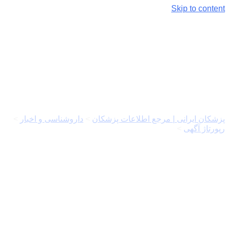
Skip to content
درمان و پانسمان زخم در منزل
پزشکان ایرانی | مرجع اطلاعات پزشکان
>
داروشناسی و اخبار
>
رپورتاژ آگهی
>
درمان و پانسمان زخم در منزل