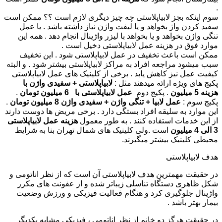
.
سوم اینکه بجز لابیاپلاستی چه چیز دیگری لازم است ؟؟ ممکن است
سفید کردن واژ بخواهد و یا لیفت واژن نیاز داشته باشد . یا عمل
تنگی واژن بخواهد و یا بخواهد با لیزر واژینال انجام دهد . همه این
موارد فوق در هزینه عمل لابیاپلاستی دخیل است .
ممکن است باعث تخفیف در عمل لابیاپلاستی شود . این تخفیف
سبب میشود مراجعه افراد به مراکز لابیاپلاستی بیشتر شود . و البته
کیفیت عمل نیز کاهش یابد . برخی از کلینیک های عمل لابیاپلاستی
پکیج های ویژه ارائه میدهند مثل :
لابیاپلاستی + سفیدی واژن با
هزینه 5 میلیون
. پکیج دوم
عمل لابیاپلاستی با
6
میلیون تومان
.
پکیج سوم :
عمل لابیا + تنگی واژن + سفیدی واژن 8 میلیون تومان
.
این موارد به سلیقه افراد بستگی دارد . برخی مریض ها دوست دارند
از این خدمات استفاده کنند . به طور معمول
هزینه عمل لابیاپلاستی
3 الی 4 میلیون
است .ولی کلینیک های شمال تهران بنا به شرایط
محیطی کلینیک بیشتر میگیرند.
هدف لابیاپلاستی
در حقیقت مهمترین هدف لابیاپلاستی آن است که از نظر اناتومی و
شکل ظاهری دستگاه تناسلی زیباتر شده و از عفونت های مکرر
واژینال جلوگیری کرد و هنگام فعالیت فیزیکی و ورزش وضعیت
بیمار بهتر باشد .
در حقیقت هرگز دو خانم از نظر اناتومی ، فیزیکی مشابه یکدیگر