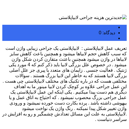
admin
دیدگاه: 0
رپورتاژ آگهی
​تعریف عمل لابیاپلاستی : لابیاپلاستی یک جراحی زیبایی واژن است
که سبب کاهش حجم لابیاها میشود و همچنین باعث کاهش سایز
لابیاها در واژن میشود همچنین باعتث متقارن کردن شکل واژن
میشود . در خصوص علل بزرگی لابیا باید ذکر کنم که 4 مورد یکی
ژنتیک . فعالیت جنسی . زایمان های متعدد یا پیری جز علل اصلی
بزرگی لابیا هستند که به خاطر این لابیا بزرگ هستند . سوالات
مختلفی هست که در باره تکنیک های مختلف لابیاپلاستی چی هست .
این عمل جراحی علاوه بر کوچک کردن لابیا مینور ما به اهداف
دیگری هم دست پیدا میکنیم . یکی اینکه این عمل لابیاپلاستی یک
عمل جراحی بزرگ محصوب نمیشود . که احتیاج به اتاق عمل و یا
بیهوشی داشته باشد . پرده بکارت دست خورده نمیشود و ورودی
واژن تغییر شکل پیدا نمیکنه . رنگ واژن یک نواخت میشود
.لابیاپلاستی به علت این مسائل تعدادش چشمگیر و رو به افزایش در
سراسر دنیاست .