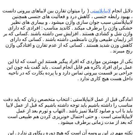
دلایل انجام
لابیاپلاستی
( را میتوان تقارن بین لابیاهای بیرونی دانست
، بهبود رابطه جنسی ، کاهش درد و فعالیت های جنسی همچنین
لابیاپلاستی سبب جوان سازی واژن میشود . و بیماری های نظیر
خشکی واژن را برطرف میکند . کاندید مناسب : افرادی که دارای
واژن شل و کشادی هستند . افزایش سن داشته باشند .کسانی که بر
اثر زایمان طبیعی واژن نامنظمی داشته باشند . کسانی که دارای
کاهش وزن شدید هستند . کسانی که از عدم تقارن و افتادگی واژن
رنج میبرند .
یکی از مهمترین مواردی که افراد پیگیر هستند این است که ایا این
عمل برای افراد باکره هم قابل انجام است . باید گفت بله چون این
جراحی بر قسمت بیرونی تماس دارد و با پرده بکارت که در ناحیه
داخل هست هیچ کاری ندارد .
امادگی قبل از عمل لابیاپلاستی : انتخاب متخصص زنان که باید دقت
مناسب را داشته باشیم باید توجه داشته باشیم که قبل از عمل لابیا
باید با اب و صابود کاملا تمیز باشد . التهاب و تورم بعد از عمل
لابیاپلاستی است . و حتی احتمال خونریزی کردن هم طبیعی است
که بعد از مدت زمانی برطرف میشود .
نکته مهم در این پروسه آن است که هیچ دوره ریکاوری ندارد . این