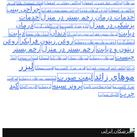
سرطان
بوتاکس خط خنده در اصفهان
بوتاکس پیشانی در اصفهان
تحلیل استخوان فک
تزریق
جراحی بینی
بوتاکس در اصفهان
تورم رگ های خونی
جراحی بسته ستون فقرات
خدمات درمان زخم بستر در منزل
خدمات
پزشکی در منزل
درمان
دارو بعد از کاشت مو
درد ناگهانی گردن
دیابت
دندان
دیابت
درمان ستون فقرات بدون جراحی باز
دندان های نهفته
روغن زیتون فرابکر
روغن
دیسک گردن
روش درمان سرطان پروستات
زیتون و دیابت
زخم بستر در منزل
زخم بستر
چیست
سرطان پروستات
سرطان پستان
سرطان کبد
سمعک
شنوایی سنجی
عمل
لیزر
لیزیک
عکس انحراف ستون فقرات
قرص بعد از کاشت مو
قیمت سمعک
موهای زائد
لیفت صورت
متخصص سرطان پروستات
مراقبت
پروتز سینه
کبد
بعد از کاشت مو
منابع صلاحیت بالینی
پروستات
کایروپراکتیک
چرب
کلینیک شنوایی