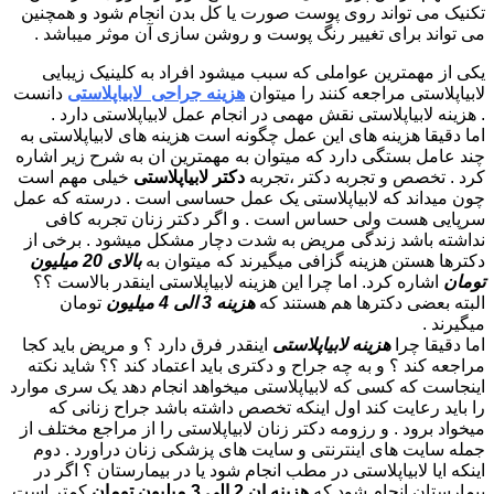
تکنیک می تواند روی پوست صورت یا کل بدن انجام شود و همچنین
می تواند برای تغییر رنگ پوست و روشن سازی آن موثر میباشد .
یکی از مهمترین عواملی که سبب میشود افراد به کلینیک زیبایی
لابیاپلاستی مراجعه کنند را میتوان
هزینه جراحی لابیاپلاستی
دانست
. هزینه لابیاپلاستی نقش مهمی در انجام عمل لابیاپلاستی دارد .
اما دقیقا هزینه های این عمل چگونه است هزینه های لابیاپلاستی به
چند عامل بستگی دارد که میتوان به مهمترین ان به شرح زیر اشاره
کرد . تخصص و تجربه دکتر ،تجربه
دکتر لابیاپلاستی
خیلی مهم است
چون میداند که لابیاپلاستی یک عمل حساسی است . درسته که عمل
سرپایی هست ولی حساس است . و اگر دکتر زنان تجربه کافی
نداشته باشد زندگی مریض به شدت دچار مشکل میشود . برخی از
دکترها هستن هزینه گزافی میگیرند که میتوان به
بالای 20 میلیون
تومان
اشاره کرد. اما چرا این هزینه لابیاپلاستی اینقدر بالاست ؟؟
البته بعضی دکترها هم هستند که
هزینه 3 الی 4 میلیون
تومان
میگیرند .
اما دقیقا چرا
هزینه لابیاپلاستی
اینقدر فرق دارد ؟ و مریض باید کجا
مراجعه کند ؟ و به چه جراح و دکتری باید اعتماد کند ؟؟ شاید نکته
اینجاست که کسی که لابیاپلاستی میخواهد انجام دهد یک سری موارد
را باید رعایت کند اول اینکه تخصص داشته باشد جراح زنانی که
میخواد برود . و رزومه دکتر زنان لابیاپلاستی را از مراجع مختلف از
جمله سایت های اینترنتی و سایت های پزشکی زنان دراورد . دوم
اینکه ایا لابیاپلاستی در مطب انجام شود یا در بیمارستان ؟ اگر در
بیمارستان انجام شود که
هزینه ان 2 الی 3 میلیون تومان
کمتر است