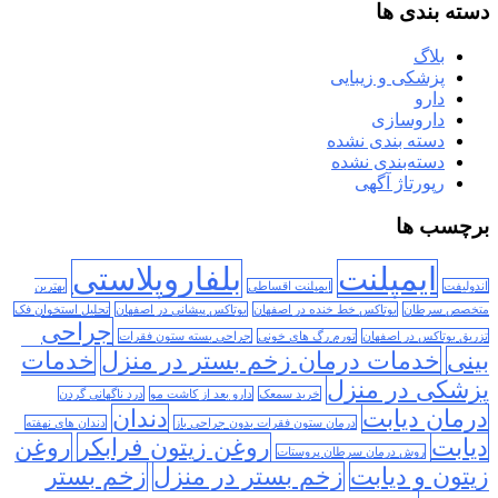
دسته بندی ها
بلاگ
پزشکی و زیبایی
دارو
داروسازی
دسته بندی نشده
دسته‌بندی نشده
رپورتاژ آگهی
برچسب ها
ایمپلنت
بلفاروپلاستی
اندولیفت
ایمپلنت اقساطی
بهترین
متخصص سرطان
بوتاکس خط خنده در اصفهان
بوتاکس پیشانی در اصفهان
تحلیل استخوان فک
جراحی
تزریق بوتاکس در اصفهان
تورم رگ های خونی
جراحی بسته ستون فقرات
بینی
خدمات درمان زخم بستر در منزل
خدمات
پزشکی در منزل
خرید سمعک
دارو بعد از کاشت مو
درد ناگهانی گردن
درمان دیابت
دندان
درمان ستون فقرات بدون جراحی باز
دندان های نهفته
دیابت
روغن زیتون فرابکر
روغن
روش درمان سرطان پروستات
زیتون و دیابت
زخم بستر در منزل
زخم بستر