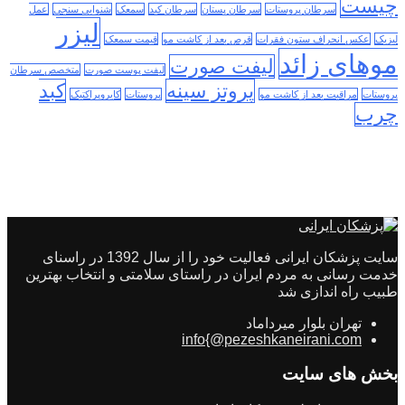
چیست
سرطان پروستات
سرطان پستان
سرطان کبد
سمعک
شنوایی سنجی
عمل
لیزر
لیزیک
عکس انحراف ستون فقرات
قرص بعد از کاشت مو
قیمت سمعک
موهای زائد
لیفت صورت
لیفت پوست صورت
متخصص سرطان
پروتز سینه
کبد
پروستات
مراقبت بعد از کاشت مو
پروستات
کایروپراکتیک
چرب
سایت پزشکان ایرانی فعالیت خود را از سال 1392 در راسنای
خدمت رسانی به مردم ایران در راستای سلامتی و انتخاب بهترین
طبیب راه اندازی شد
تهران بلوار میرداماد
info{@pezeshkaneirani.com
بخش های سایت