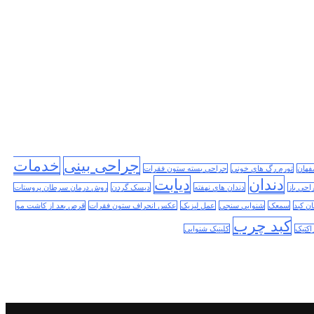
جراحی بینی
خدمات
فهان
تورم رگ های خونی
جراحی بسته ستون فقرات
دندان
دیابت
احی باز
دندان های نهفته
دیسک گردن
روش درمان سرطان پروستات
ن کبد
سمعک
شنوایی سنجی
عمل لیزیک
عکس انحراف ستون فقرات
قرص بعد از کاشت مو
کبد چرب
اکتیک
کلینیک شنوایی