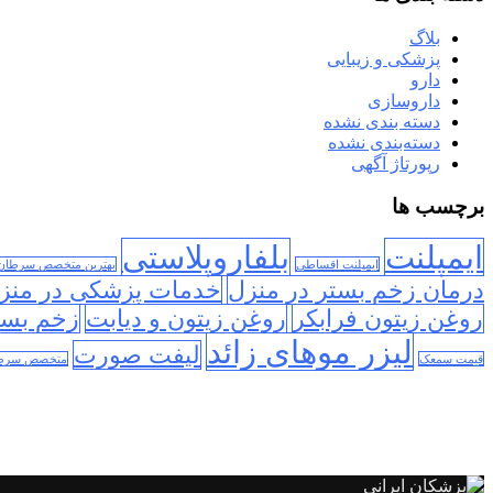
بلاگ
پزشکی و زیبایی
دارو
داروسازی
دسته بندی نشده
دسته‌بندی نشده
رپورتاژ آگهی
برچسب ها
ایمپلنت
بلفاروپلاستی
ایمپلنت اقساطی
بهترین متخصص سرطان
درمان زخم بستر در منزل
خدمات پزشکی در منز
روغن زیتون فرابکر
روغن زیتون و دیابت
زخم بست
لیزر موهای زائد
لیفت صورت
قیمت سمعک
متخصص سرطا