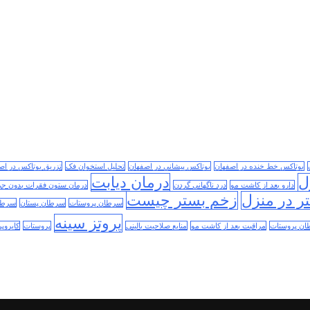
بوتاکس خط خنده در اصفهان
بوتاکس پیشانی در اصفهان
تحلیل استخوان فک
تزریق بوتاکس در اص
ل
درمان دیابت
دارو بعد از کاشت مو
درد ناگهانی گردن
درمان ستون فقرات بدون جر
ر در منزل
زخم بستر چیست
سرطان پروستات
سرطان پستان
سرطا
پروتز سینه
ن پروستات
مراقبت بعد از کاشت مو
منابع صلاحیت بالینی
پروستات
کایروپر