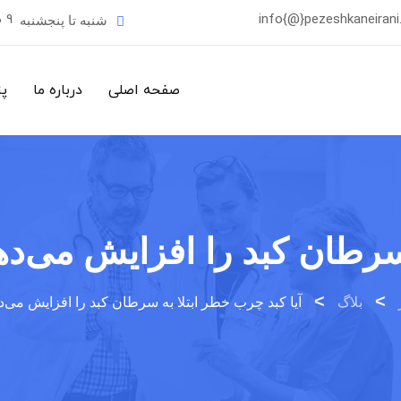
info{@}pezeshkaneiran
9 صبح - 17 ظهر
شنبه تا پنجشنبه
صفحه اصلی
درباره ما
پ
 سرطان کبد را افزایش می‌ده
>
>
بلاگ
آیا کبد چرب خطر ابتلا به سرطان کبد را افزایش می‌د