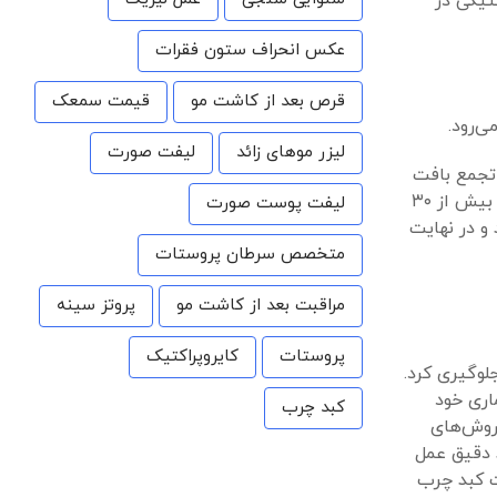
تیکی در
عکس انحراف ستون فقرات
قرص بعد از کاشت مو
قیمت سمعک
‌رود.
لیزر موهای زائد
لیفت صورت
 تجمع بافت
اسکار در کبد است که عملکرد طبیعی کبد را مختل می‌کند و سیروز، مرحله پیشرفته‌تر و غیرقابل بازگشت آن است. بر اساس آمارها، بیش از ۳۰
لیفت پوست صورت
و در نهایت
متخصص سرطان پروستات
مراقبت بعد از کاشت مو
پروتز سینه
پروستات
کایروپراکتیک
لوگیری کرد.
اری خود
کبد چرب
روش‌های
 دقیق عمل
ت کبد چرب