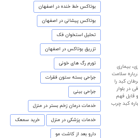
بوتاکس خط خنده در اصفهان
بوتاکس پیشانی در اصفهان
تحلیل استخوان فک
تزریق بوتاکس در اصفهان
تورم رگ های خونی
ی، بیماری
رباره سلامت
جراحی بسته ستون فقرات
طان کبد را
 در بلوار
جراحی بینی
 قابل فهم
اره کبد چرب
خدمات درمان زخم بستر در منزل
خدمات پزشکی در منزل
خرید سمعک
دارو بعد از کاشت مو