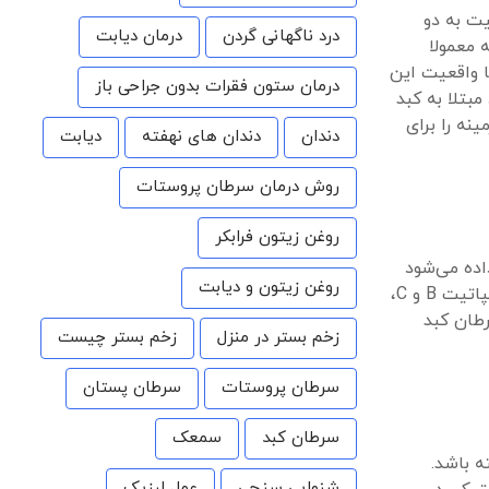
یت به دو
درد ناگهانی گردن
درمان دیابت
 معمولا
ا واقعیت این
درمان ستون فقرات بدون جراحی باز
بتلا به کبد
نه را برای
دندان
دندان های نهفته
دیابت
روش درمان سرطان پروستات
روغن زیتون فرابکر
اده می‌شود
روغن زیتون و دیابت
که درمان آن بسیار دشوارتر است. عوامل متعددی می‌توانند ریسک ابتلا به سرطان کبد را افزایش دهند، از جمله عفونت‌های مزمن هپاتیت B و C،
رطان کبد
زخم بستر در منزل
زخم بستر چیست
سرطان پروستات
سرطان پستان
سرطان کبد
سمعک
ه باشد.
شنوایی سنجی
عمل لیزیک