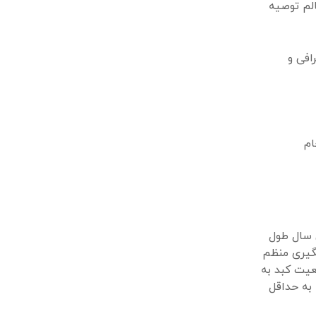
لم توصیه
افی و
ام
ن سال طول
یگیری منظم
عیت کبد به
 به حداقل