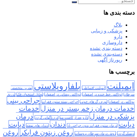
دسته بندی ها
بلاگ
پزشکی و زیبایی
دارو
داروسازی
دسته بندی نشده
دسته‌بندی نشده
رپورتاژ آگهی
برچسب ها
ایمپلنت
بلفاروپلاستی
ایمپلنت اقساطی
بهترین متخصص
سرطان
بوتاکس خط خنده در اصفهان
بوتاکس پیشانی در اصفهان
تحلیل استخوان فک
تزریق
جراحی بینی
بوتاکس در اصفهان
تورم رگ های خونی
جراحی بسته ستون فقرات
خدمات درمان زخم بستر در منزل
خدمات
پزشکی در منزل
درمان
دارو بعد از کاشت مو
درد ناگهانی گردن
دیابت
دندان
دیابت
درمان ستون فقرات بدون جراحی باز
دندان های نهفته
روغن زیتون فرابکر
روغن
دیسک گردن
روش درمان سرطان پروستات