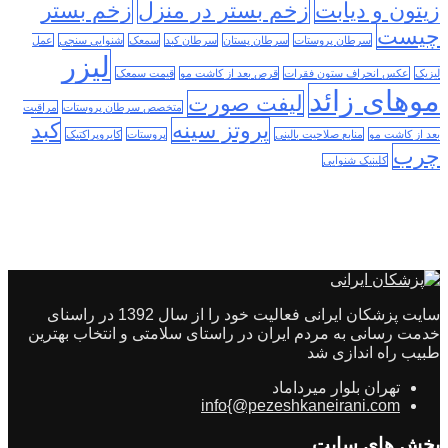
زیتون و دیابت
زخم بستر در منزل
زخم بستر
چیست
سرطان پروستات
سرطان پستان
سرطان کبد
سمعک
شنوایی سنجی
عمل
لیزر
لیزیک
عکس انحراف ستون فقرات
قرص بعد از کاشت مو
قیمت سمعک
موهای زائد
لیفت صورت
متخصص سرطان پروستات
مراقبت
پروتز سینه
کبد
بعد از کاشت مو
منابع صلاحیت بالینی
پروستات
کایروپراکتیک
چرب
کلینیک شنوایی
سایت پزشکان ایرانی فعالیت خود را از سال 1392 در راسنای
خدمت رسانی به مردم ایران در راستای سلامتی و انتخاب بهترین
طبیب راه اندازی شد
تهران بلوار میرداماد
info{@pezeshkaneirani.com
بخش های سایت