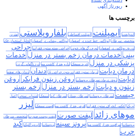
دسته‌بندی نشده
رپورتاژ آگهی
برچسب ها
ایمپلنت
بلفاروپلاستی
اندولیفت
ایمپلنت اقساطی
بهترین
متخصص سرطان
بوتاکس خط خنده در اصفهان
بوتاکس پیشانی در اصفهان
تحلیل استخوان فک
جراحی
تزریق بوتاکس در اصفهان
تورم رگ های خونی
جراحی بسته ستون فقرات
بینی
خدمات درمان زخم بستر در منزل
خدمات
پزشکی در منزل
خرید سمعک
دارو بعد از کاشت مو
درد ناگهانی گردن
درمان دیابت
دندان
درمان ستون فقرات بدون جراحی باز
دندان های نهفته
دیابت
روغن زیتون فرابکر
روغن
روش درمان سرطان پروستات
زیتون و دیابت
زخم بستر در منزل
زخم بستر
چیست
سرطان پروستات
سرطان پستان
سرطان کبد
سمعک
شنوایی سنجی
عمل
لیزر
لیزیک
عکس انحراف ستون فقرات
قرص بعد از کاشت مو
قیمت سمعک
موهای زائد
لیفت صورت
لیفت پوست صورت
متخصص سرطان
پروتز سینه
کبد
پروستات
مراقبت بعد از کاشت مو
پروستات
کایروپراکتیک
چرب