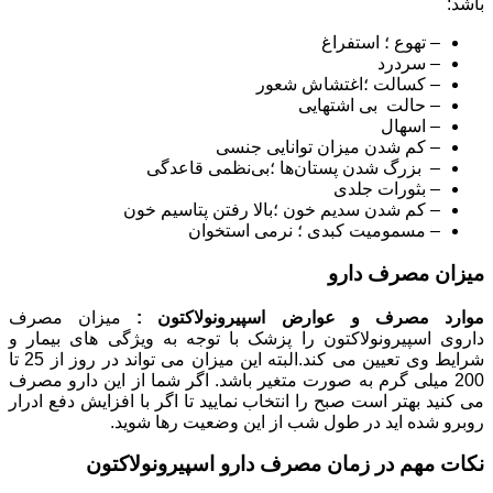
باشد:
– تهوع ؛ استفراغ
– سردرد
– کسالت ؛اغتشاش شعور
– حالت بی اشتهایی
– اسهال
– کم شدن میزان توانایی جنسی
– بزرگ شدن پستان‌ها ؛بی‌نظمی قاعدگی
– بثورات جلدی
– کم شدن سدیم خون ؛بالا رفتن پتاسیم خون
– مسمومیت کبدی ؛ نرمی استخوان
میزان مصرف دارو
موارد مصرف و عوارض اسپیرونولاکتون :
میزان مصرف
داروی اسپیرونولاکتون را پزشک با توجه به ویژگی های بیمار و
شرایط وی تعیین می کند.البته این میزان می تواند در روز از 25 تا
200 میلی گرم به صورت متغیر باشد. اگر شما از این دارو مصرف
می کنید بهتر است صبح را انتخاب نمایید تا اگر با افزایش دفع ادرار
روبرو شده اید در طول شب از این وضعیت رها شوید.
نکات مهم در زمان مصرف دارو اسپیرونولاکتون