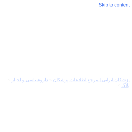
Skip to content
موارد مصرف و عوارض
اسپیرونولاکتون
پزشکان ایرانی | مرجع اطلاعات پزشکان
>
داروشناسی و اخبار
>
بلاگ
>
موارد مصرف و عوارض اسپیرونولاکتون