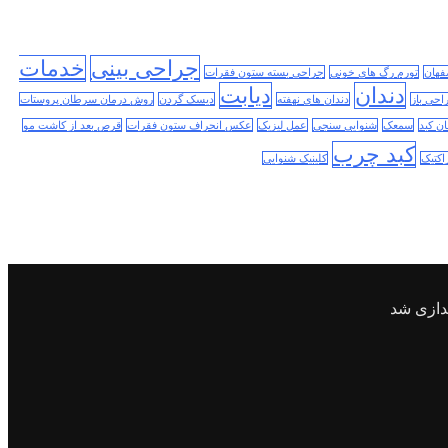
جراحی بینی
خدمات
فهان
تورم رگ های خونی
جراحی بسته ستون فقرات
دندان
دیابت
احی باز
دندان های نهفته
دیسک گردن
روش درمان سرطان پروستات
ن کبد
سمعک
شنوایی سنجی
عمل لیزیک
عکس انحراف ستون فقرات
قرص بعد از کاشت مو
کبد چرب
اکتیک
کلینیک شنوایی