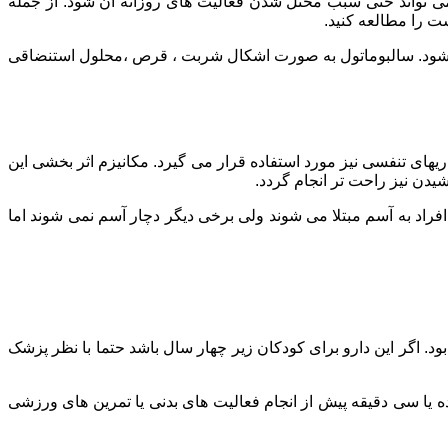
می تواند حتی سبب مختل شدن فعالیت های روزانه آن شود. از جمله
می شود. سالبوماتول به صورت اشکال شربت ، قرص ،محلول استنضاقی
یهای تنفسی نیز مورد استفاده قرار می گیرد. مکانیزم اثر بخشی این
دن نیز راحت تر انجام گردد.
راد به آسم مبتلا می شوند ولی برخی دیگر دچار آسم نمی شوند اما
اد بالغین 1 تا 2 پاف هر چهار ساعت تا شش ساعت خواهد بود. اگر این دارو برای کودکان زیر چهار سال باشد حتما با نظر پزشک
گیری از تنگی نفس پس از فعالیت های بدنی باشد برای کودکان بزرگ تر از چهار سال و برای بالغین 2 پاف ،پانزده یا سی دقیقه پیش از انجام فعالیت های بدنی یا تمرین های ورزشی