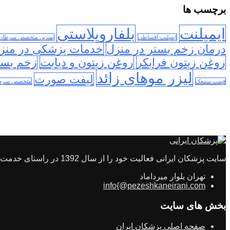
برچسب ها
ایمپلنت
بلفاروپلاستی
ایمپلنت اقساطی
بهترین متخصص سرطان
درمان زخم بستر در منزل
خدمات پزشکی در منز
روغن زیتون فرابکر
روغن زیتون و دیابت
زخم بست
لیزر موهای زائد
لیفت صورت
قیمت سمعک
متخصص سرطا
سایت پزشکان ایرانی فعالیت خود را از سال 1392 در راسنای خدمت رسانی به مردم ایران در راستای سلامتی و انتخاب بهترین طبیب راه اندازی شد
تهران بلوار میرداماد
info{@pezeshkaneirani.com
بخش های سایت
صفحه اصلی پزشکان ایران