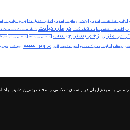
بوتاکس خط خنده در اصفهان
بوتاکس پیشانی در اصفهان
تحلیل استخوان فک
تزریق بوتاکس در اص
ل
درمان دیابت
دارو بعد از کاشت مو
درد ناگهانی گردن
درمان ستون فقرات بدون جر
ر در منزل
زخم بستر چیست
سرطان پروستات
سرطان پستان
سرطا
پروتز سینه
ن پروستات
مراقبت بعد از کاشت مو
منابع صلاحیت بالینی
پروستات
کایروپر