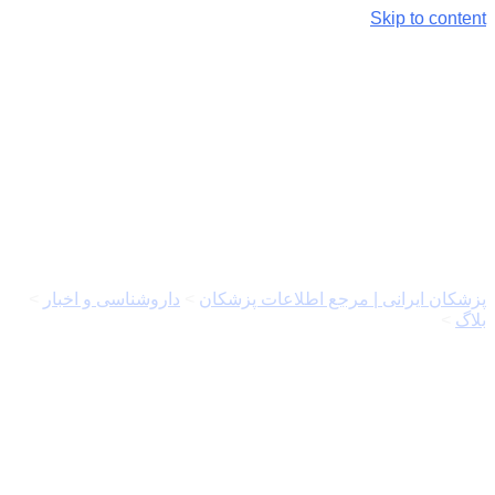
Skip to content
موارد مصرف و عوارض
سرترالین
پزشکان ایرانی | مرجع اطلاعات پزشکان
>
داروشناسی و اخبار
>
بلاگ
>
موارد مصرف و عوارض سرترالین