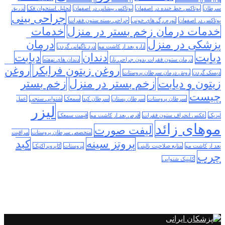
سرطان
بوتاکس خط خنده در اصفهان
بوتاکس پیشانی در اصفهان
تحلیل استخوان فک
تزریق
جراحی بینی
بوتاکس در اصفهان
تورم رگ های خونی
جراحی بسته ستون فقرات
خدمات درمان زخم بستر در منزل
خدمات
پزشکی در منزل
درمان
دارو بعد از کاشت مو
درد ناگهانی گردن
دیابت
دندان
دیابت
درمان ستون فقرات بدون جراحی باز
دندان های نهفته
روغن زیتون فرابکر
روغن
دیسک گردن
روش درمان سرطان پروستات
زیتون و دیابت
زخم بستر در منزل
زخم بستر
چیست
سرطان پروستات
سرطان پستان
سرطان کبد
سمعک
شنوایی سنجی
عمل
لیزر
لیزیک
عکس انحراف ستون فقرات
قرص بعد از کاشت مو
قیمت سمعک
موهای زائد
لیفت صورت
متخصص سرطان پروستات
مراقبت
پروتز سینه
کبد
بعد از کاشت مو
منابع صلاحیت بالینی
پروستات
کایروپراکتیک
چرب
کلینیک شنوایی