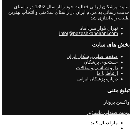
سایت پزشکان ایرانی فعالیت خود را از سال 1392 در راسنای
خدمت رسانی به مردم ایران در راستای سلامتی و انتخاب بهترین
طبیب راه اندازی شد
تهران بلوار میرداماد
info{@pezeshkaneirani.com
بخش های سایت
صفحه اصلی پزشکان ایران
جستجوی پزشکان
دارو شناسی و مقالات
ارتباط با ما
درباره پزشکان ایرانی
تبلیغ متنی
واکسن پرونار
قیمت صندلی ماساژور
مارا دنبال کنید