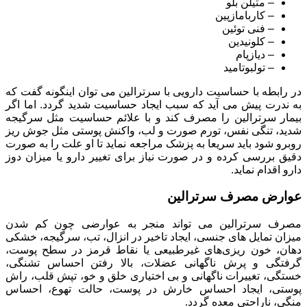
– متیلن بلو
– کاربامازپین
– فنی توئین
– کلونیدین
– دیازپام
– تولبوتامید
در رابطه با حساسیت دارویی با سرترالین می توان اینگونه گفت که
به ندرت پیش می آید که سبب ایجاد حساسیت شدید گردد. اما اگر
بیمار سرترالین را مصرف کند و با علائم حساسیت مثل سرگیجه
شدید، تنگی نفس، تورم صورت و لب، واکنش پوستی مثل جوش ریز
روبرو شود باید سریعا به پزشک مراجعه نماید تا او علت را به صورت
دقیق بررسی کرده و در صورت نیاز برای تغییر دارو یا میزان دوز
دارو اقدام نماید.
عوارض مصرف سرترالین
مصرف سرترالین می تواند منجر به عوارضی چون کم شدن
میزان تمایل های جنسی، ایجاد تاخیر در انزال، تب، سرگیجه، خشکی
دهان، خون ریزی‌های غیرطبیعی یا نقاط قرمز در سطح پوست،
گرفتگی و پرش ناگهانی عضلات، بالا رفتن احساس تشنگی،
خستگی، تغییرات ناگهانی و بی اختیاری خلق و خو، تپش قلب، راش
پوستی، ایجاد احساس خارش در پوست، حالت تهوع، احساس
منگی، ناراحتی معده گردد.