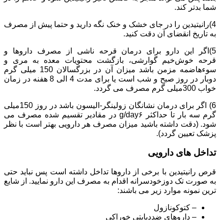
شما بدتر کند.
4)رانیتیدین را در جای خشک و خنک نگه دارید و حتما پیش از مصرف
به تاریخ انقضای آن دقت کنید.
5)اگر این دارو برای درمان قرحه ناشی از مصرف داروها و
قرحه خوش‌خیم گوارشی، بازگشت محتویات معده به مری و
سوءهاضمه مزمن باشد میزان آن در بزرگسالان 150 میلی گرم
دوبار در روز صبح و شب است یا برای مدت 4 الی 8 هفنه در زمان
خواب 300میلی گرم مصرف می گردد.
6) اگر برای درمان نشانگان زولینگر-الیسون باشد در روز 150میلی
گرم سه بار تا حداکثر g/day۶ در مقادیر تقسیم شده مصرف می
شود. (دقت داشته باشید میزان مصرف هر دارویی بهتر است با نظر
پزشک تعیین گردد).
تداخل های دارویی
قرص رانیتیدین با برخی از داروها تداخل داشته است پس نباید حتی
به صورت تک دوزخودسرانه اقدام به مصرف این دارو نمایید. از شایع
ترین نمونه موارد زیر می باشند:
– کتوکونازول
– داروهای ضددیابتی خوراکی