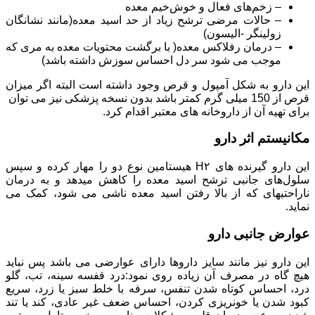
– زخم‌های فعال و خوش‌خیم معده
– حالات مرضی ترشح زیاد از حد اسید معده(مانند نشانگان
زولینگر -الیسون)
– درمان رفلاکس معده( با برگشت محتویات معده به مری که
موجب می شود سر دل احساس سوزش داشته باشد)
این دارو به شکل آمپول و قرص وجود داشته است البته اگر میزان
قرص از 150 میلی گرم کمتر باشد بدون نسخه پزشکی نیز می توان
برای تهیه آن از داروخانه های معتبر اقدام کرد.
مکانیستم اثر دارو
این دارو گیرنده های H۲ هیستامین نوع دو را مهار کرده و سپس
سلول‌های جانبی ترشح اسید معده را کاهش میدهد و به درمان
ناراحتیهای که از بالا رفتن اسید معده ناشی می شود، کمک می
نماید.
عوارض جانبی دارو
این دارو نیز مانند سایز داروها دارای عوارضی می باشد پس نباید
هیچ گاه در مصرف آن زیاده روی نمود:درد قفسه سینه، تب، گلو
درد، احساس کوتاه شدن تنفس، سرفه با خلط سبز یا زرد، سریع
کبود شدن یا خونریزی کردن، احساس ضعف غیر عادی، کند یا تند