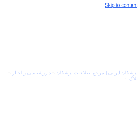
Skip to content
موارد مصرف و عوارض رانیتیدین
پزشکان ایرانی | مرجع اطلاعات پزشکان
>
داروشناسی و اخبار
>
بلاگ
>
موارد مصرف و عوارض رانیتیدین