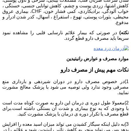
شدن سرعت ضربان قلب، مشکلات بینایی، سرخی و تاول پوستی،
کاهش اشتها، زردی پوست و چشم، کاهش توانایی جنسی، خستگی ،
خواب آلودگی، برادیکاردی، کمی فشار خون، CHF، بیماری عروق
محیطی، بثورات پوستی، تهوع ، استفراغ ، اسهال، کدر شدن ادرار و
مدفوع.
نکته)
در صورتی که بیمار علائم نارسایی قلبی را مشاهده نمود
سریعا باید مصرف دارو قطع گردد.
موارد مصرف و عوارض رانیتیدین
نکات مهم پیش از مصرف دارو
1)در خصوص مصرف دارو در دوران شیردهی و بارداری منع
مصرفی وجود ندارد ولی توصیه می شود با پزشک معالج مشورت
نمایید.
2)معمولا طول دوره ی درمان این دارو به صورت کوتاه مدت است
با وجودی که به نوع بیماری و شدت آن بستگی داشته است.برای
قطع مصرف یا تکرار دوره ی درمان با پزشک مشورت کنید.
3)به دلیل اینکه سیگار کشیدن می تواند میزان اسید معده را افزایش
بدهد پس می تواند منجر به کاهش تاثیر رانیتیدین شود و علائم را در