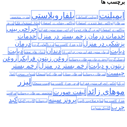
برچسب ها
ایمپلنت
بلفاروپلاستی
ایمپلنت اقساطی
بهترین متخصص
سرطان
بوتاکس خط خنده در اصفهان
بوتاکس پیشانی در اصفهان
تحلیل استخوان فک
تزریق
جراحی بینی
بوتاکس در اصفهان
تورم رگ های خونی
جراحی بسته ستون فقرات
خدمات درمان زخم بستر در منزل
خدمات
پزشکی در منزل
درمان
دارو بعد از کاشت مو
درد ناگهانی گردن
دیابت
دندان
دیابت
درمان ستون فقرات بدون جراحی باز
دندان های نهفته
روغن زیتون فرابکر
روغن
دیسک گردن
روش درمان سرطان پروستات
زیتون و دیابت
زخم بستر در منزل
زخم بستر
چیست
سرطان پروستات
سرطان پستان
سرطان کبد
سمعک
شنوایی سنجی
عمل
لیزر
لیزیک
عکس انحراف ستون فقرات
قرص بعد از کاشت مو
قیمت سمعک
موهای زائد
لیفت صورت
متخصص سرطان پروستات
مراقبت
پروتز سینه
کبد
بعد از کاشت مو
منابع صلاحیت بالینی
پروستات
کایروپراکتیک
چرب
کلینیک شنوایی