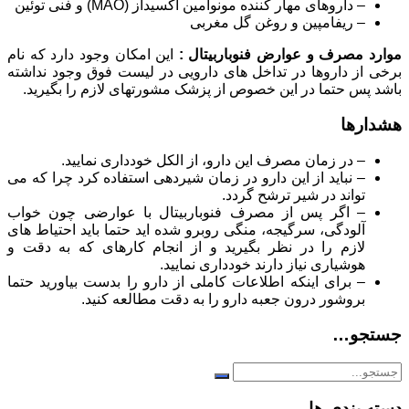
– داروهای مهار کننده مونوآمین اکسیداز (‏MAO‏) و فنی توئین‌
– ریفامپین و روغن گل مغربی
موارد مصرف و عوارض فنوباربیتال :
این امکان وجود دارد که نام
برخی از داروها در تداخل های دارویی در لیست فوق وجود نداشته
باشد پس حتما در این خصوص از پزشک مشورتهای لازم را بگیرید.
هشدارها
– در زمان مصرف این دارو، از الکل خودداری نمایید.
– نباید از این دارو در زمان شیردهی استفاده کرد چرا که می
تواند در شیر ترشح گردد.
– اگر پس از مصرف فنوباربیتال با عوارضی چون خواب
آلودگی، سرگیجه، منگی روبرو شده اید حتما باید احتیاط های
لازم را در نظر بگیرید و از انجام کارهای که به دقت و
هوشیاری نیاز دارند خودداری نمایید.
– برای اینکه اطلاعات کاملی از دارو را بدست بیاورید حتما
بروشور درون جعبه دارو را به دقت مطالعه کنید.
جستجو…
دسته بندی ها