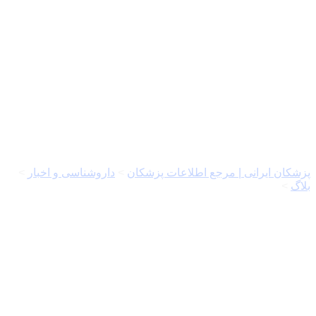
Skip
to
content
موارد مصرف و عوارض
فنوباربیتال
پزشکان ایرانی | مرجع اطلاعات پزشکان
>
داروشناسی و اخبار
>
بلاگ
>
موارد مصرف و عوارض فنوباربیتال