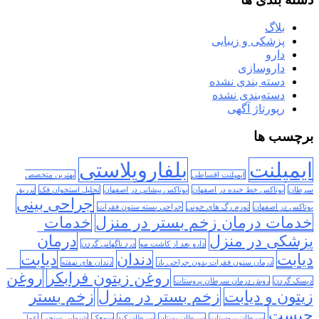
بلاگ
پزشکی و زیبایی
دارو
داروسازی
دسته بندی نشده
دسته‌بندی نشده
رپورتاژ آگهی
برچسب ها
ایمپلنت
بلفاروپلاستی
ایمپلنت اقساطی
بهترین متخصص
سرطان
بوتاکس خط خنده در اصفهان
بوتاکس پیشانی در اصفهان
تحلیل استخوان فک
تزریق
جراحی بینی
بوتاکس در اصفهان
تورم رگ های خونی
جراحی بسته ستون فقرات
خدمات درمان زخم بستر در منزل
خدمات
پزشکی در منزل
درمان
دارو بعد از کاشت مو
درد ناگهانی گردن
دیابت
دندان
دیابت
درمان ستون فقرات بدون جراحی باز
دندان های نهفته
روغن زیتون فرابکر
روغن
دیسک گردن
روش درمان سرطان پروستات
زیتون و دیابت
زخم بستر در منزل
زخم بستر
چیست
سرطان پروستات
سرطان پستان
سرطان کبد
سمعک
شنوایی سنجی
عمل