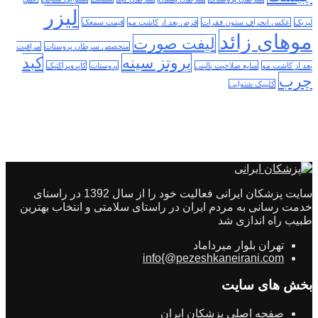
لیزر
لیزیک
عکس انحراف ستون فقرات
قرص بعد از کاشت مو
قیمت سمعک
موهای زائد
لیفت صورت
متخصص سرطان پروستات
مراقبت
پروتز سینه
کبد
بعد از کاشت مو
منابع صلاحیت بالینی
پروستات
کایروپراکتیک
چرب
کلینیک شنوایی
سایت پزشکان ایرانی فعالیت خود را از سال 1392 در راسنای
خدمت رسانی به مردم ایران در راستای سلامتی و انتخاب بهترین
طبیب راه اندازی شد
تهران بلوار میرداماد
info{@pezeshkaneirani.com
بخش های سایت
صفحه اصلی پزشکان ایران