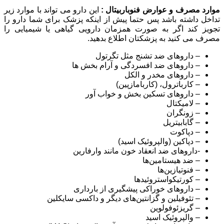
موارد مصرف و عوارض فنوباربیتال :
این دارو می تواند با موارد زیر
تداخل داشته باشد پس حتما پیش از اینکه پزشک برای شما دارو را
تجویز کند اگر به صورت همزمان دارویی گیاهی یا شیمیایی را
مصرف می کنید به پزشکتان اطلاع بدهید.
– داروهای ضد تشنج مثل تگرتول
– داروهای ضد افسردگی و آرام بخش ها
– داروهای مخدر و الکل
– کارباترول، (کاربامازپين)
– داروهای تسکین بخش و خواب آور
– لاميکتال
– زونگران
– گابابيتريل
– دپاکوت
– دپاکين (والپروئيک اسيد)
-داروهای ضد انعقاد خون مانند وارفارین
– ‏‏‌ضد هیستامین‌ها
– فنوتیازین‌ها
– کورتیکواستروئیدها
– داروهای خوراکی پیشگیری از بارداری
– تئوفیلین و گزانتین‌های دیگر و داکسی سایکلین
– گریزئوفولوین
– والپروئیک اسید