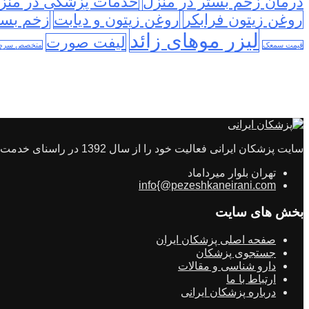
درمان زخم بستر در منزل
خدمات پزشکی در منز
روغن زیتون فرابکر
روغن زیتون و دیابت
زخم بست
لیزر موهای زائد
لیفت صورت
قیمت سمعک
متخصص سرطا
سایت پزشکان ایرانی فعالیت خود را از سال 1392 در راسنای خدمت رسانی به مردم ایران در راستای سلامتی و انتخاب بهترین طبیب راه اندازی شد
تهران بلوار میرداماد
info{@pezeshkaneirani.com
بخش های سایت
صفحه اصلی پزشکان ایران
جستجوی پزشکان
دارو شناسی و مقالات
ارتباط با ما
درباره پزشکان ایرانی