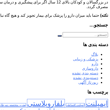
مصرف گردد.
نکته)
حتما باید میزان دارو را پزشک برای بیمار تجویز کند و هیچ گاه ن
جستجو…
دسته بندی ها
بلاگ
پزشکی و زیبایی
دارو
داروسازی
دسته بندی نشده
دسته‌بندی نشده
رپورتاژ آگهی
برچسب ها
ایمپلنت
بلفاروپلاستی
ایمپلنت اقساطی
بهترین متخصص سرطان