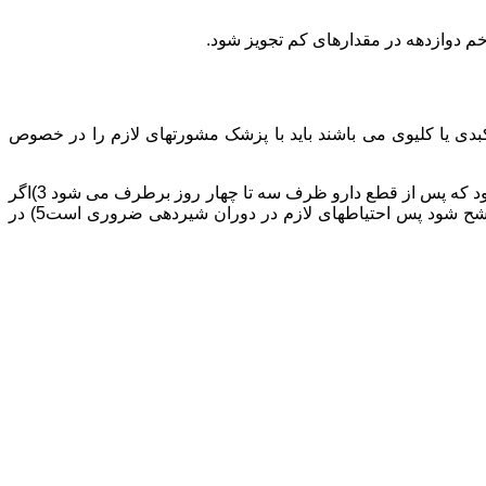
م دوازدهه در مقدارهای کم تجویز شود.
ی یا کلیوی می باشند باید با پزشک مشورتهای لازم را در خصوص
1)در صورت مصرف غذاهای پرچرب یا پرخوری در غذا می تواند اثر درمانی دارو را کاهش بدهد 2)مصرف دارو می تواند سبب ایجاد گیجی شود که پس از قطع دارو ظرف سه تا چهار روز برطرف می شود 3)اگر
از این دارو استفاده می کنید بهتر است از انجام فعالیتهای مثل رانندگی دوری کنید 4)این امکان وجود دارد که فاموتیدین در شیرمادران ترشح شود پس احتیاطهای لازم در دوران شیردهی ضروری است5) در