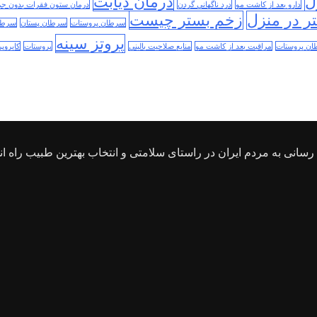
ل
درمان دیابت
دارو بعد از کاشت مو
درد ناگهانی گردن
درمان ستون فقرات بدون جر
ر در منزل
زخم بستر چیست
سرطان پروستات
سرطان پستان
سرطا
پروتز سینه
ن پروستات
مراقبت بعد از کاشت مو
منابع صلاحیت بالینی
پروستات
کایروپر