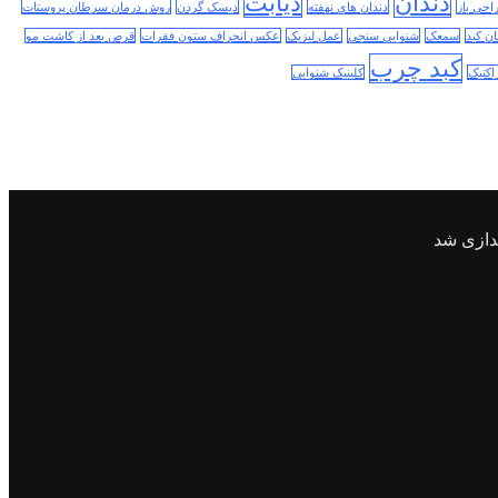
دندان
دیابت
احی باز
دندان های نهفته
دیسک گردن
روش درمان سرطان پروستات
ن کبد
سمعک
شنوایی سنجی
عمل لیزیک
عکس انحراف ستون فقرات
قرص بعد از کاشت مو
کبد چرب
اکتیک
کلینیک شنوایی