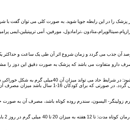
پزشک را در این رابطه جویا شوید. به صورت کلی می توان گفت با شربت
ازپام،سیتالوپرام،متادون ،ترامادول، مورفین، آمی تریپتیلین،ایمی پرامی
ف دارو متفاوت می باشد که پزشک به صورت دقیق این دوز را مشخص 