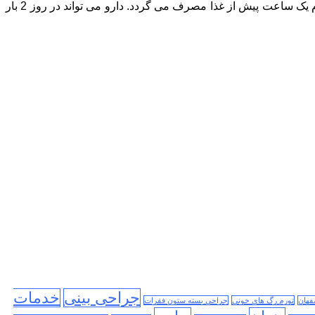
در بزرگسالان و کودکان بالای 12 سال اگر برای پیشگیری و درمان سوزش معده باشد: یک قرص در زمان بروز علائم یا میزان 10 میلی گرم یک ساعت پیش از غذا مصرف می گردد. دارو می تواند در روز 2 بار
جراحی بینی
خدمات
فهان
تورم رگ های خونی
جراحی بسته ستون فقرات