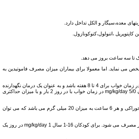
های معده،سیگار و الکل تداخل دارد.
ن کاپتوپریل ،اتنولول،کتوکونازول.
می نماید. اما معمولا برای بیماران میزان مصرف فاموتیدین به
در بزرگسالان تجویز می شود: در شرایط حاد می تواند میزان آن 40میلی گرم به شکل خوراکی در زمان خواب برای 4 تا 8 هفته باشد و به عنوان یک درمان نگهدارنده
در زمان خواب به میزان 20میلی گرم به صورت خوراکی مصرف می گردد. در صورتی که برای کودکان 16-1 سال باشد میزان مصرف آن mg/kg/day 5/0 در زمان خواب با در روز 2 بار و با میزان حداکثری
اگر برای حالت پاتولوژیک ترشح بیشتر از حد در بزرگسالان مثل سندرم زولینگر- الیسون، سندرم روده كوتاه باشد، مصرف آن به صورت خوراکی و هر 6 ساعت به میزان 20 میلی گرم می باشد که می توان
تجویز برای برگشت اسید از معده به مری در بزرگسالان به صورت درمان کوتاه مدت: تا 12 هفته به میزان 20 تا 40 میلی گرم در روز 2 بار مصرف می شود. برای کودکان 16-1 سال mg/kg/day 1 در روز یک