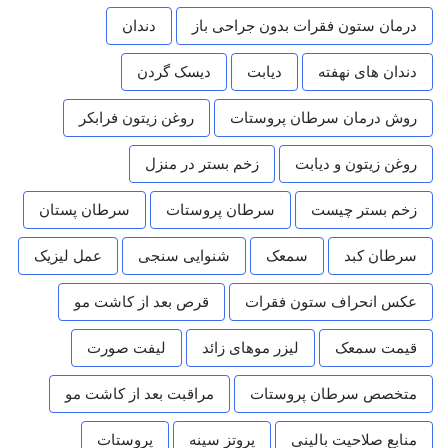
درمان ستون فقرات بدون جراحی باز
دندان
دندان های نهفته
دیابت
دیسک گردن
روش درمان سرطان پروستات
روغن زیتون فرابکر
روغن زیتون و دیابت
زخم بستر در منزل
زخم بستر چیست
سرطان پروستات
سرطان پستان
سرطان کبد
سمعک
شنوایی سنجی
عمل لیزیک
عکس انحراف ستون فقرات
قرص بعد از کاشت مو
قیمت سمعک
لیزر موهای زائد
لیفت صورت
متخصص سرطان پروستات
مراقبت بعد از کاشت مو
منابع صلاحیت بالینی
پروتز سینه
پروستات