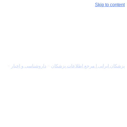
Skip to content
برچسب:
تورم رگ های خونی
پزشکان ایرانی | مرجع اطلاعات پزشکان
>
داروشناسی و اخبار
>
تورم رگ های خونی