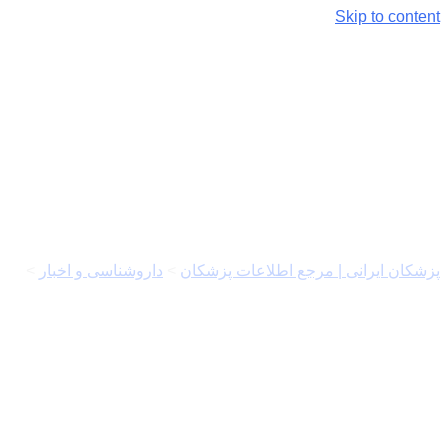
Skip to content
برچسب:
تسکین عفونت گوش با
نمک درمانی
پزشکان ایرانی | مرجع اطلاعات پزشکان
>
داروشناسی و اخبار
>
تسکین عفونت گوش با نمک درمانی