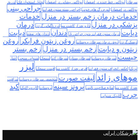
سرطان
بوتاکس خط خنده در اصفهان
بوتاکس پیشانی در اصفهان
تحلیل استخوان فک
تزریق
جراحی بینی
بوتاکس در اصفهان
تورم رگ های خونی
جراحی بسته ستون فقرات
خدمات درمان زخم بستر در منزل
خدمات
پزشکی در منزل
درمان
دارو بعد از کاشت مو
درد ناگهانی گردن
دیابت
دندان
دیابت
درمان ستون فقرات بدون جراحی باز
دندان های نهفته
روغن زیتون فرابکر
روغن
دیسک گردن
روش درمان سرطان پروستات
زیتون و دیابت
زخم بستر در منزل
زخم بستر
چیست
سرطان پروستات
سرطان پستان
سرطان کبد
سمعک
شنوایی سنجی
عمل
لیزر
لیزیک
عکس انحراف ستون فقرات
قرص بعد از کاشت مو
قیمت سمعک
موهای زائد
لیفت صورت
متخصص سرطان پروستات
مراقبت
پروتز سینه
کبد
بعد از کاشت مو
منابع صلاحیت بالینی
پروستات
کایروپراکتیک
چرب
کلینیک شنوایی