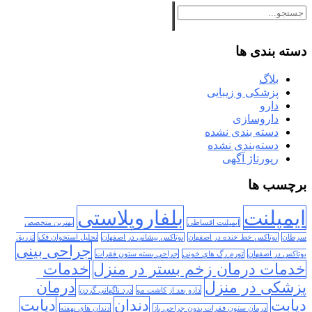
دسته بندی ها
بلاگ
پزشکی و زیبایی
دارو
داروسازی
دسته بندی نشده
دسته‌بندی نشده
رپورتاژ آگهی
برچسب ها
ایمپلنت
بلفاروپلاستی
ایمپلنت اقساطی
بهترین متخصص
سرطان
بوتاکس خط خنده در اصفهان
بوتاکس پیشانی در اصفهان
تحلیل استخوان فک
تزریق
جراحی بینی
بوتاکس در اصفهان
تورم رگ های خونی
جراحی بسته ستون فقرات
خدمات درمان زخم بستر در منزل
خدمات
پزشکی در منزل
درمان
دارو بعد از کاشت مو
درد ناگهانی گردن
دیابت
دندان
دیابت
درمان ستون فقرات بدون جراحی باز
دندان های نهفته