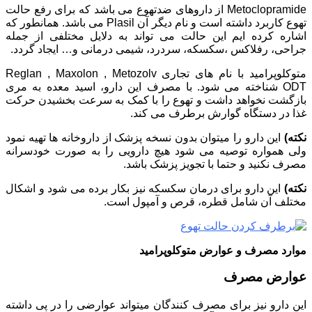
Metoclopramide از داروهای ضدتهوع می باشد که برای رفع حالت
تهوع کاربرد داشته است و نام دیگر آن Plasil می باشد. همانطور که
اشاره کرده ایم این حالت می تواند به دلایل مختلفی از جمله
جراحی، رفلاکس ،سکسکه، سردرد، شیمی درمانی و… ایجاد گردد.
متوکلوپرامید با نام های تجاری Reglan , Maxolon , Metozolv
ODT شناخته می شود. با مصرف این دارو، اسید معده به مری
بازگشت نخواهد داشت و تهوع را با کمک به سرعت بخشیدن حرکت
غذا در دستگاه گوارش برطرف می کند.
نکته)
این دارو را میتوان بدون نسخه پزشک از داروخانه ها تهیه نمود
ولی همواره توصیه می شود هیچ دارویی را به صورت خودسرانه
مصرف نکنید و حتما با تجویز پزشک باشد.
نکته)
این دارو برای درمان سکسکه نیز بکار برده می شود و اشکال
مختلف آن شامل قطره، قرص و آمپول است.
موارد مصرف و عوارض متوکلوپرامید
عوارض مصرف
این دارو نیز برای مصرف کنندگان میتواند عوارضی را در پی داشته