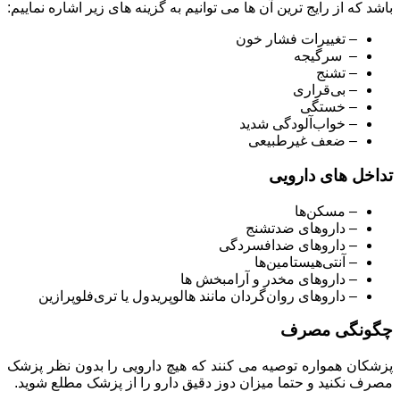
باشد که از رایج ترین آن ها می توانیم به گزینه های زیر اشاره نماییم:
– تغییرات فشار خون
– سرگیجه
– تشنج
– بی‌قراری
– خستگی
– خواب‌آلودگی شدید
– ضعف غیرطبیعی
تداخل های دارویی
– مسکن‌ها
– داروهای ضدتشنج
– داروهای ضدافسردگی
– آنتی‌هیستامین‌ها
– داروهای مخدر و آرامبخش ها
– داروهای روان‌گردان مانند هالوپریدول یا تری‌فلوپرازین
چگونگی مصرف
پزشکان همواره توصیه می کنند که هیچ دارویی را بدون نظر پزشک
مصرف نکنید و حتما میزان دوز دقیق دارو را از پزشک مطلع شوید.