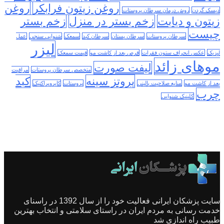
روغن زیتون فرابکر
روغن
دیسک گردن
روش درمان سرطان پروستات
زیتون و دیابت
زخم بستر در منزل
زخم بستر
چیست
سرطان پروستات
سرطان پستان
سرطان کبد
سمعک
شنوایی سنجی
عمل
لیزر
لیزیک
عکس انحراف ستون فقرات
قرص بعد از کاشت مو
قیمت سمعک
موهای زائد
لیفت صورت
متخصص سرطان پروستات
مراقبت
پروتز سینه
کبد
بعد از کاشت مو
منابع صلاحیت بالینی
پروستات
کایروپراکتیک
چرب
کلینیک شنوایی
سایت پزشکان ایرانی فعالیت خود را از سال 1392 در راسنای
خدمت رسانی به مردم ایران در راستای سلامتی و انتخاب بهترین
طبیب راه اندازی شد