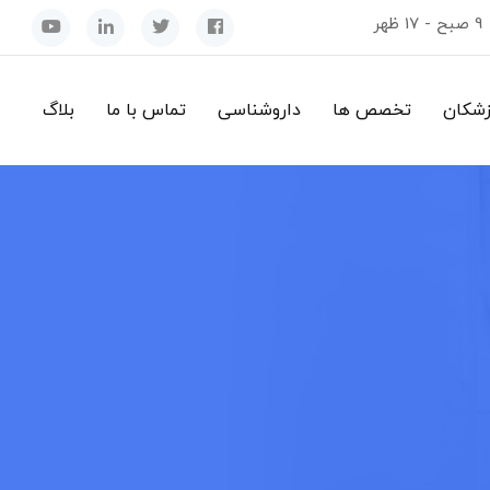
9 صبح - 17 ظهر
زشکان
تخصص ها
داروشناسی
تماس با ما
بلاگ