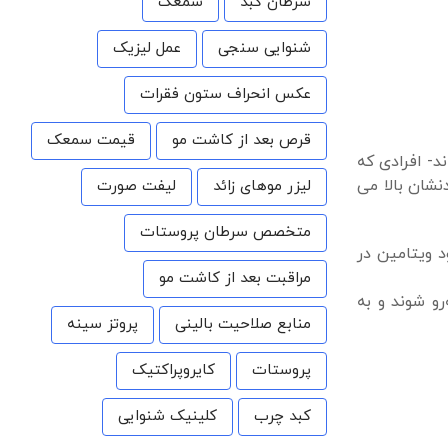
سرطان کبد
سمعک
شنوایی سنجی
عمل لیزیک
عکس انحراف ستون فقرات
قرص بعد از کاشت مو
قیمت سمعک
د- افرادی که
شان بالا می
لیزر موهای زائد
لیفت صورت
متخصص سرطان پروستات
د ویتامین در
مراقبت بعد از کاشت مو
و شوند و به
منابع صلاحیت بالینی
پروتز سینه
پروستات
کایروپراکتیک
کبد چرب
کلینیک شنوایی