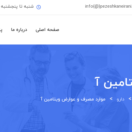
info{@}pezeshkaneiran
شنبه تا پنجشنبه
صفحه اصلی
درباره ما
پ
امین آ
>
دارو
موارد مصرف و عوارض ویتامین آ