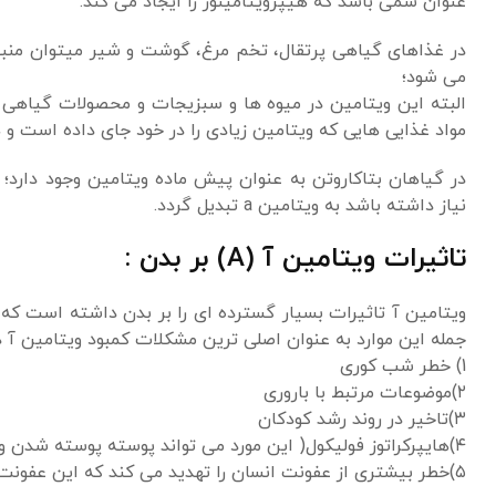
عنوان سمی باشد که هیپرویتامینوز را ایجاد می کند.
در غذاهای گیاهی پرتقال، تخم مرغ، گوشت و شیر میتوان منبع و
می شود؛
البته این ویتامین در میوه ها و سبزیجات و محصولات گیاهی 
مواد غذایی هایی که ویتامین زیادی را در خود جای داده است و 
در گیاهان بتاکاروتن به عنوان پیش ماده ویتامین وجود دارد؛ 
نیاز داشته باشد به ویتامین a تبدیل گردد.
تاثیرات ویتامین آ (A) بر بدن :
ویتامین آ تاثیرات بسیار گسترده ای را بر بدن داشته است که ا
جمله این موارد به عنوان اصلی ترین مشکلات کمبود ویتامین آ 
1) خطر شب کوری
۲)موضوعات مرتبط با باروری
۳)تاخیر در روند رشد کودکان
۴)هایپرکراتوز فولیکول( این مورد می تواند پوسته پوسته شدن و خشکی را به همراه داشته باشد)
۵)خطر بیشتری از عفونت انسان را تهدید می کند که این عفونت ها می تواند در ناحیه های مثل گلو، سینه و شکم ایجاد شود.