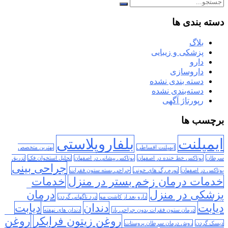
دسته بندی ها
بلاگ
پزشکی و زیبایی
دارو
داروسازی
دسته بندی نشده
دسته‌بندی نشده
رپورتاژ آگهی
برچسب ها
ایمپلنت
بلفاروپلاستی
ایمپلنت اقساطی
بهترین متخصص
سرطان
بوتاکس خط خنده در اصفهان
بوتاکس پیشانی در اصفهان
تحلیل استخوان فک
تزریق
جراحی بینی
بوتاکس در اصفهان
تورم رگ های خونی
جراحی بسته ستون فقرات
خدمات درمان زخم بستر در منزل
خدمات
پزشکی در منزل
درمان
دارو بعد از کاشت مو
درد ناگهانی گردن
دیابت
دندان
دیابت
درمان ستون فقرات بدون جراحی باز
دندان های نهفته
روغن زیتون فرابکر
روغن
دیسک گردن
روش درمان سرطان پروستات