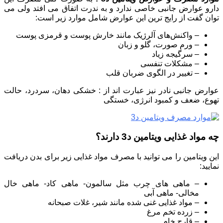
دارو عوارض جانبی خاصی ندارد و به ندرت اتفاق می افتد ولی می
توان گفت از رایج ترین این عوارض شامل موارد زیر است:
– واکنش‌های آلرژیک مانند خارش پوست و قرمزی پوست
– ورم صورت، گلو و زبان
– سرگیجه‌ زیاد
– مشکلات تنفسی
– تغییر در الگوی ضربان قلب‌
عوارض جانبی نادر نیز عبارت اند از : خشکی دهان، سردرد، حالت
تهوع، ضعف و کمبود انرژی، خستگی
چه مواد غذایی ویتامین د3 دارند؟
این ویتامین را می توانید با مصرف مواد غذایی زیر برای بدن دریافت
نمایید:
– ماهی های چرب مثل سالمون- ماهی کاد- ماهی خال
مخالی- ماهی آبی
– مواد غذایی غنی شده مانند شیر، غلات صبحانه
– زرده تخم مرغ
– قارچ خام