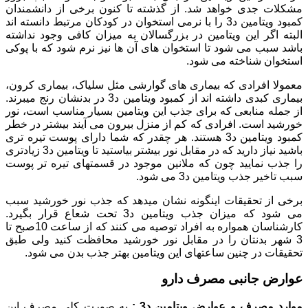
مشکلات جدی خواهد شد. از گذشته تا کنون برخی از دانشمندان
کمبود ویتامین د3 را با نرمی استخوان در کودکان مرتبط دانسته اند
البته اگر این ویتامین در بزرگسالان به میزان کافی وجود نداشته
باشد سبب می شود تا استخوان های آن ها نیز نرم شود که با پوکی
استخوان شناخته می شود.
معمولا افرادی که بیماری های گوارشی مثل سلیاک، بیماری کرون،
بیماری کبدی داشته اند از کمبود ویتامین د3 در بدنشان رنج میبرند.
از جمله منابعی که برای جذب این ویتامین بسیار مناسب است، نور
خورشید است. افرادی که کم از منزل بیرون می آیند بیشتر در خطر
کمبود ویتامین د3 هستند. هر چقدر که شما دارای پوست تیره تری
باشید نیاز دارید که در مقابل نور بیشتر بیاستید تا ویتامین د3 زیادتری
را جذب نمایید چون که ملانین موجود در قسمتهای تیره تر پوست
سبب تاخیر جذب ویتامین د3 می شود.
برخی از تحقیقات اینگونه نشان میدهد که جذب نور خورشید سبب
می شود که میزان جذب ویتامین د3 تحت شعاع قرار بگیرد.
کارشناسان همواره به افراد توصیه می کنند که از ساعت 10صبح تا
3 شهر بدنتان را در مقابل نور خورشید محافظت کنید ولی طبق
تحقیقات در چنین ساعتهای این ویتامین بهتر جذب بدن می شود.
عوارض جانبی مصرف دارو
موارد مصرف و عوارض ویتامین د3 :
به صورت کلی مصرف این