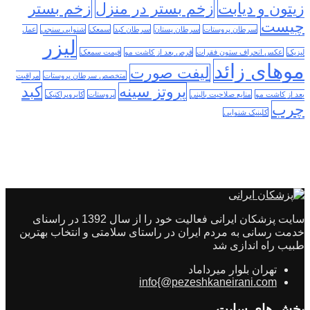
زیتون و دیابت
زخم بستر در منزل
زخم بستر
چیست
سرطان پروستات
سرطان پستان
سرطان کبد
سمعک
شنوایی سنجی
عمل
لیزر
لیزیک
عکس انحراف ستون فقرات
قرص بعد از کاشت مو
قیمت سمعک
موهای زائد
لیفت صورت
متخصص سرطان پروستات
مراقبت
پروتز سینه
کبد
بعد از کاشت مو
منابع صلاحیت بالینی
پروستات
کایروپراکتیک
چرب
کلینیک شنوایی
سایت پزشکان ایرانی فعالیت خود را از سال 1392 در راسنای
خدمت رسانی به مردم ایران در راستای سلامتی و انتخاب بهترین
طبیب راه اندازی شد
تهران بلوار میرداماد
info{@pezeshkaneirani.com
بخش های سایت