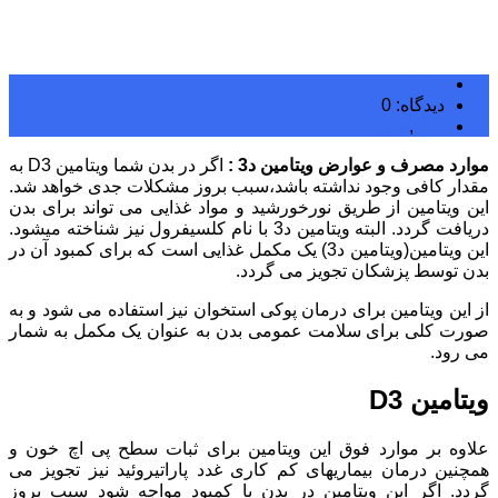
admin
دیدگاه: 0
بلاگ
,
دارو
موارد مصرف و عوارض ویتامین د3 :
اگر در بدن شما ویتامین D3 به
مقدار کافی وجود نداشته باشد،سبب بروز مشکلات جدی خواهد شد.
این ویتامین از طریق نورخورشید و مواد غذایی می تواند برای بدن
دریافت گردد. البته ویتامین د3 با نام کلسیفرول نیز شناخته میشود.
این ویتامین(ویتامین د3) یک مکمل غذایی است که برای کمبود آن در
بدن توسط پزشکان تجویز می گردد.
از این ویتامین برای درمان پوکی استخوان نیز استفاده می شود و به
صورت کلی برای سلامت عمومی بدن به عنوان یک مکمل به شمار
می رود.
ویتامین D3
علاوه بر موارد فوق این ویتامین برای ثبات سطح پی اچ خون و
همچنین درمان بیماریهای کم کاری غدد پاراتيروئيد نیز تجویز می
گردد. اگر این ویتامین در بدن با کمبود مواجه شود سبب بروز