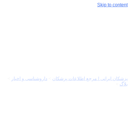
Skip to content
موارد مصرف و عوارض ویتامین
د3
پزشکان ایرانی | مرجع اطلاعات پزشکان
>
داروشناسی و اخبار
>
بلاگ
>
موارد مصرف و عوارض ویتامین د3