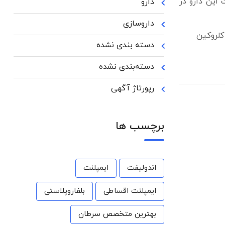
 این دارو در
دارو
داروسازی
کلروکین
دسته بندی نشده
دسته‌بندی نشده
رپورتاژ آگهی
برچسب ها
اندولیفت
ایمپلنت
ایمپلنت اقساطی
بلفاروپلاستی
بهترین متخصص سرطان