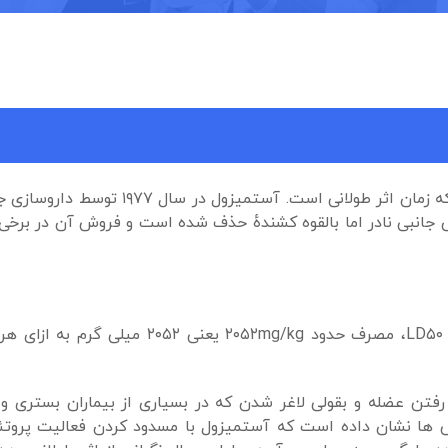
آستمیزول یک نوع داروی آنتی هیستامین نسل دوم می باشد که زمان اثر طولانی ا
ض جانبی نادر اما بالقوه کشندهٔ حذف شده است و فروش آن در برخی
در مصرف آستمیزول از طریق روش دهانی (خوراکی) و با معیار LD۵۰، مصرف حدود mg/kg
رفتن عضله و بقولی لاغر شدن که در بسیاری از بیماران بستری و
ها نشان داده‌ است که آستمیزول با مسدود کردن فعالیت پروتئ