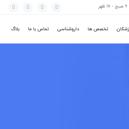
9 صبح - 17 ظهر
زشکان
تخصص ها
داروشناسی
تماس با ما
بلاگ