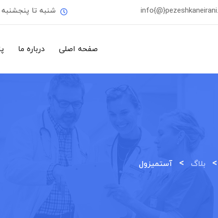
info{@}pezeshkaneiran
شنبه تا پنجشنبه
صفحه اصلی
درباره ما
پ
>
بلاگ
آستمیزول