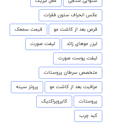
شنوایی سنجی
عمل لیزیک
عکس انحراف ستون فقرات
قرص بعد از کاشت مو
قیمت سمعک
لیزر موهای زائد
لیفت صورت
لیفت پوست صورت
متخصص سرطان پروستات
مراقبت بعد از کاشت مو
پروتز سینه
پروستات
کایروپراکتیک
کبد چرب