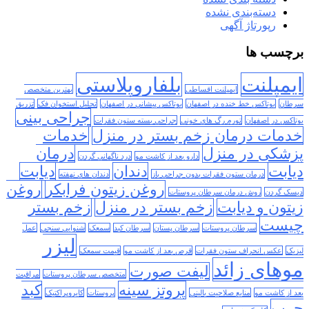
دسته‌بندی نشده
رپورتاژ آگهی
برچسب ها
ایمپلنت
بلفاروپلاستی
ایمپلنت اقساطی
بهترین متخصص
سرطان
بوتاکس خط خنده در اصفهان
بوتاکس پیشانی در اصفهان
تحلیل استخوان فک
تزریق
جراحی بینی
بوتاکس در اصفهان
تورم رگ های خونی
جراحی بسته ستون فقرات
خدمات درمان زخم بستر در منزل
خدمات
پزشکی در منزل
درمان
دارو بعد از کاشت مو
درد ناگهانی گردن
دیابت
دندان
دیابت
درمان ستون فقرات بدون جراحی باز
دندان های نهفته
روغن زیتون فرابکر
روغن
دیسک گردن
روش درمان سرطان پروستات
زیتون و دیابت
زخم بستر در منزل
زخم بستر
چیست
سرطان پروستات
سرطان پستان
سرطان کبد
سمعک
شنوایی سنجی
عمل
لیزر
لیزیک
عکس انحراف ستون فقرات
قرص بعد از کاشت مو
قیمت سمعک
موهای زائد
لیفت صورت
متخصص سرطان پروستات
مراقبت
پروتز سینه
کبد
بعد از کاشت مو
منابع صلاحیت بالینی
پروستات
کایروپراکتیک
چرب